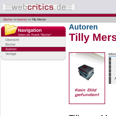
Bücher
>>
Autoren
>> Tilly Mersin
Autoren
Navigation
Tilly Mer
Seiten der Rubrik "Bücher"
Übersicht
Bücher
Autoren
Verlage
Info
Google Anzeigen
Anzeigen