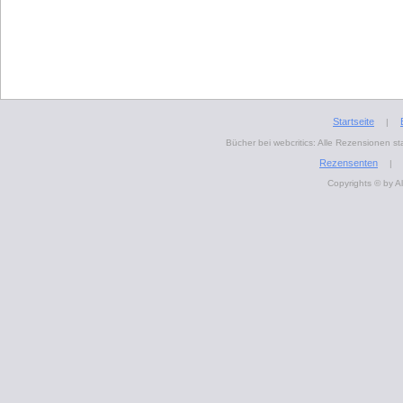
Startseite
|
Bücher bei webcritics: Alle Rezensionen 
Rezensenten
|
Copyrights © by A