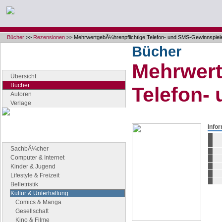
Bücher
>>
Rezensionen
>> MehrwertgebÃ¼hrenpflichtige Telefon- und SMS-Gewinnspiel
Bücher
Navigation
Mehrwert
Seiten der Rubrik "Bücher"
Übersicht
Bücher
Telefon-
Autoren
Verlage
Info
Buchgenres
Stöbern Sie nach Büchern
SachbÃ¼cher
Computer & Internet
Kinder & Jugend
Lifestyle & Freizeit
Belletristik
Kultur & Unterhaltung
Comics & Manga
Gesellschaft
Kino & Filme