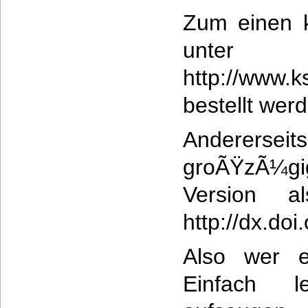
Zum einen 
unte
http://www.
bestellt wer
Anderersei
groÃŸzÃ¼g
Version 
http://dx.d
Also wer e
Einfach 