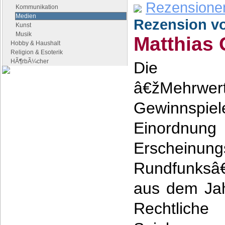
Rezensione
Kommunikation
Medien
Rezension v
Kunst
Musik
Matthias
Hobby & Haushalt
Religion & Esoterik
HÃ¶rbÃ¼cher
Die D
â€žMehrwert
Google Anzeigen
Anzeigen
Gewinnspiel
Einordnung 
Erschei
Rundfunksâ
aus dem Jah
Rechtliche