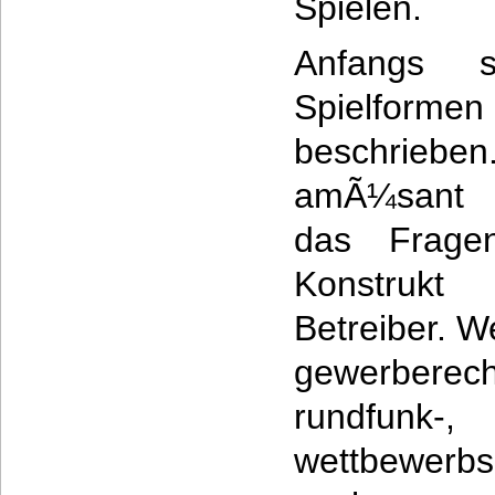
Spielen.
Anfangs s
Spielformen d
beschriebe
amÃ¼sant i
das Fragen
Konstru
Betreiber. Wei
gewerbere
rundfun
wettbewerbs