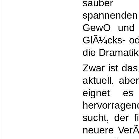
sauber d
spannende
GewO und d
GlÃ¼cks- od
die Dramatik
Zwar ist da
aktuell, ab
eignet e
hervorrage
sucht, der f
neuere VerÃ