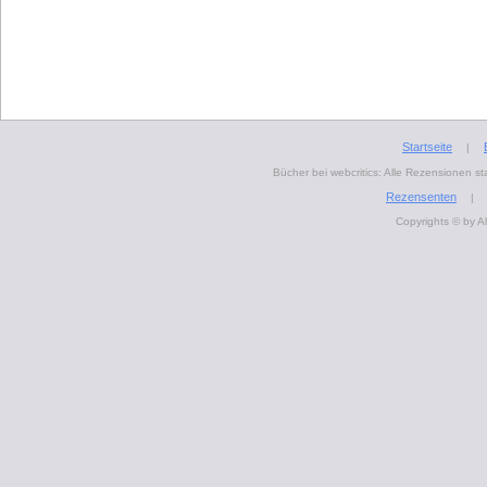
Startseite
|
Bücher bei webcritics: Alle Rezensionen 
Rezensenten
|
Copyrights © by A