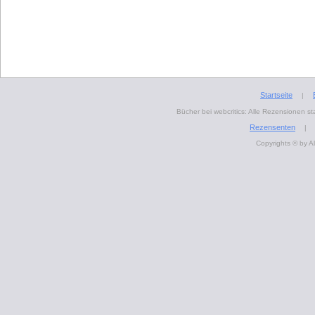
Startseite
|
Bücher bei webcritics: Alle Rezensionen 
Rezensenten
|
Copyrights © by A