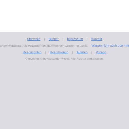
Startseite
Bücher
Impressum
Kontakt
|
|
|
Warum nicht auch von Ihn
r bei webcritics: Alle Rezensionen stammen von Lesern für Leser.
Rezensenten
Rezensionen
Autoren
Verlage
|
|
|
Copyrights © by Alexander Rosell. Alle Rechte vorbehalten.