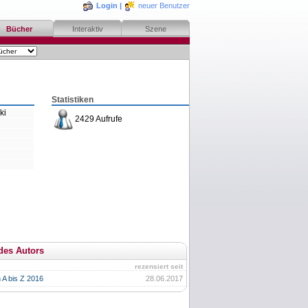
Login
|
neuer Benutzer
Bücher
Interaktiv
Szene
Statistiken
ki
2429 Aufrufe
des Autors
rezensiert seit
 A bis Z 2016
28.06.2017