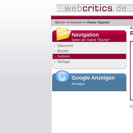
Bücher
>>
Autoren
>> Rainer Kiparski
A
R
Navigation
Seiten der Rubrik "Bücher"
Übersicht
Bücher
Autoren
Verlage
Google Anzeigen
Anzeigen
E