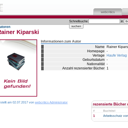
webcritics
Schnellsuche
in
utoren
ainer Kiparski
Informationen zum Autor
Name
Rainer Kipars
Homepage
-
Verlage
Haufe Verlag
Geburtsdatum
-
Nationalität
-
Anzahl rezensierter Bücher
1
rstellt am 02.07.2017 von
webcritics Administrator
rezensierte Bücher 
#
Buchtitel
1
Arbeitsschutz von