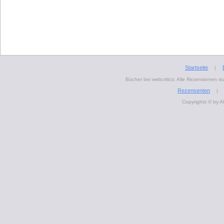
Startseite
|
Bücher bei webcritics: Alle Rezensionen 
Rezensenten
|
Copyrights © by A