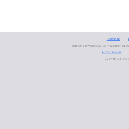
Startseite
|
Bücher bei webcritics: Alle Rezensionen 
Rezensenten
|
Copyrights © by A