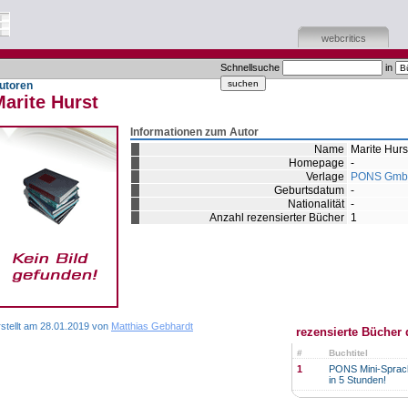
webcritics
Schnellsuche
in
utoren
arite Hurst
Informationen zum Autor
Name
Marite Hurs
Homepage
-
Verlage
PONS Gm
Geburtsdatum
-
Nationalität
-
Anzahl rezensierter Bücher
1
rstellt am 28.01.2019 von
Matthias Gebhardt
rezensierte Bücher 
#
Buchtitel
1
PONS Mini-Sprach
in 5 Stunden!