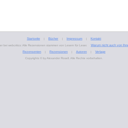
Startseite
Bücher
Impressum
Kontakt
|
|
|
Warum nicht auch von Ihn
r bei webcritics: Alle Rezensionen stammen von Lesern für Leser.
Rezensenten
Rezensionen
Autoren
Verlage
|
|
|
Copyrights © by Alexander Rosell. Alle Rechte vorbehalten.