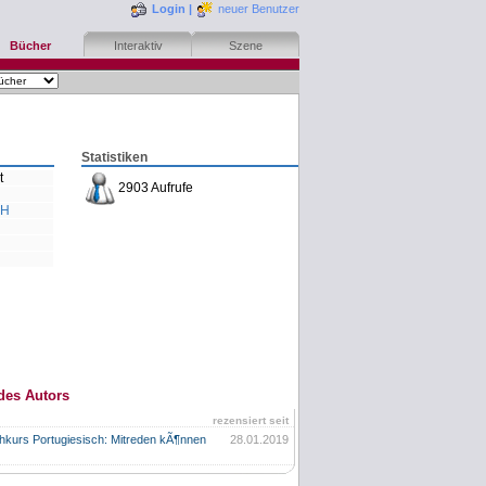
Login
|
neuer Benutzer
Bücher
Interaktiv
Szene
Statistiken
t
2903 Aufrufe
bH
des Autors
rezensiert seit
kurs Portugiesisch: Mitreden kÃ¶nnen
28.01.2019