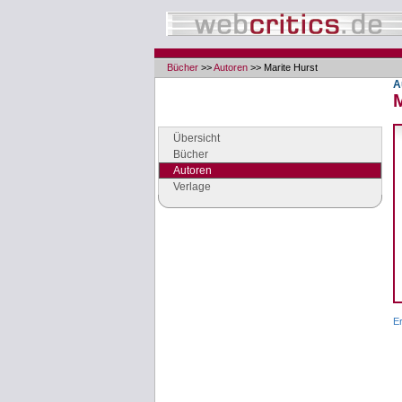
Bücher
>>
Autoren
>> Marite Hurst
A
M
Navigation
Seiten der Rubrik "Bücher"
Übersicht
Bücher
Autoren
Verlage
Google Anzeigen
Anzeigen
E