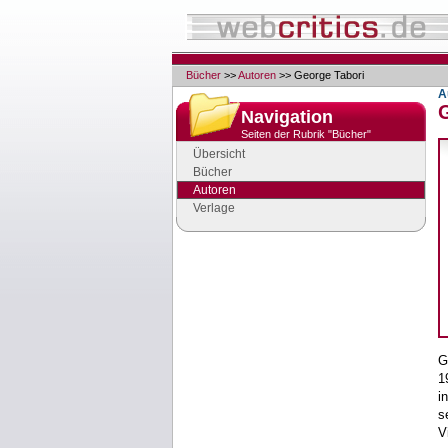
Bücher
>>
Autoren
>> George Tabori
A
Navigation
Seiten der Rubrik "Bücher"
Übersicht
Bücher
Autoren
Verlage
Google Anzeigen
Anzeigen
G
1
i
s
V