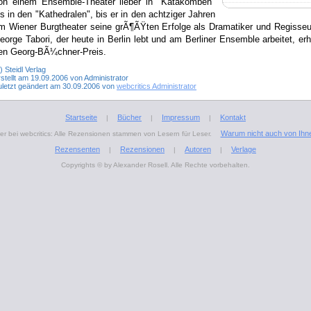
on einem Ensemble-Theater lieber in "Katakomben"
ls in den "Kathedralen", bis er in den achtziger Jahren
m Wiener Burgtheater seine grÃ¶ÃŸten Erfolge als Dramatiker und Regisseur
eorge Tabori, der heute in Berlin lebt und am Berliner Ensemble arbeitet, erh
en Georg-BÃ¼chner-Preis.
) Steidl Verlag
stellt am 19.09.2006 von Administrator
uletzt geändert am 30.09.2006 von
webcritics Administrator
Startseite
Bücher
Impressum
Kontakt
|
|
|
Warum nicht auch von Ihn
r bei webcritics: Alle Rezensionen stammen von Lesern für Leser.
Rezensenten
Rezensionen
Autoren
Verlage
|
|
|
Copyrights © by Alexander Rosell. Alle Rechte vorbehalten.