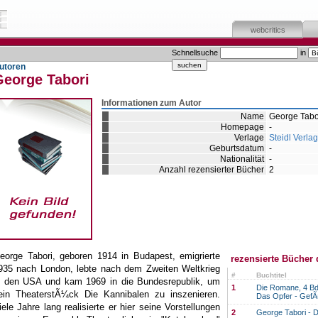
webcritics
Schnellsuche
in
utoren
George Tabori
Informationen zum Autor
Name
George Tabo
Homepage
-
Verlage
Steidl Verlag
Geburtsdatum
-
Nationalität
-
Anzahl rezensierter Bücher
2
eorge Tabori, geboren 1914 in Budapest, emigrierte
rezensierte Bücher 
935 nach London, lebte nach dem Zweiten Weltkrieg
#
Buchtitel
n den USA und kam 1969 in die Bundesrepublik, um
1
Die Romane, 4 Bde:
ein TheaterstÃ¼ck Die Kannibalen zu inszenieren.
Das Opfer - GefÃ
iele Jahre lang realisierte er hier seine Vorstellungen
2
George Tabori - 