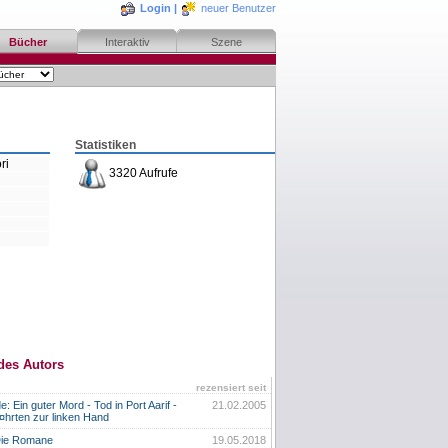
Login
|
neuer Benutzer
Bücher
Interaktiv
Szene
Statistiken
ri
3320 Aufrufe
des Autors
rezensiert seit
 Ein guter Mord - Tod in Port Aarif -
21.02.2005
¤hrten zur linken Hand
Die Romane
19.05.2018