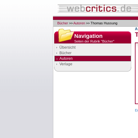
Bücher
>>
Autoren
>> Thomas Hussung
A
Navigation
Seiten der Rubrik "Bücher"
Übersicht
Bücher
Autoren
Verlage
Google Anzeigen
Anzeigen
E