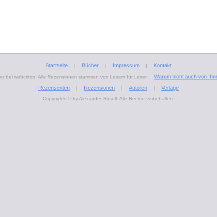
Startseite
Bücher
Impressum
Kontakt
|
|
|
Warum nicht auch von Ihn
r bei webcritics: Alle Rezensionen stammen von Lesern für Leser.
Rezensenten
Rezensionen
Autoren
Verlage
|
|
|
Copyrights © by Alexander Rosell. Alle Rechte vorbehalten.