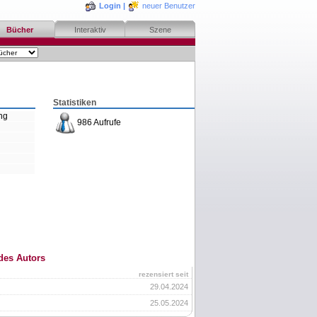
Login
|
neuer Benutzer
Bücher
Interaktiv
Szene
Statistiken
ng
986 Aufrufe
des Autors
rezensiert seit
29.04.2024
25.05.2024