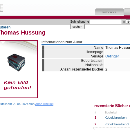
webcritics
Schnellsuche
in
utoren
Thomas Hussung
Informationen zum Autor
Name
Thomas Hussu
Homepage
-
Verlage
Oetinger
Geburtsdatum
-
Nationalität
-
Anzahl rezensierter Bücher
2
rstellt am 29.04.2024 von
Anna Kneisel
rezensierte Bücher 
#
Buchtitel
1
Koboldkroniken
2
Koboldkroniken 2