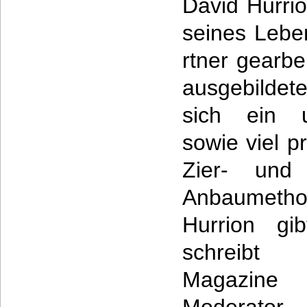
David Hurrio
seines Lebe
rtner gearbei
ausgebildet
sich ein 
sowie viel p
Zier- und 
Anbaumet
Hurrion gi
schreibt
Magazine