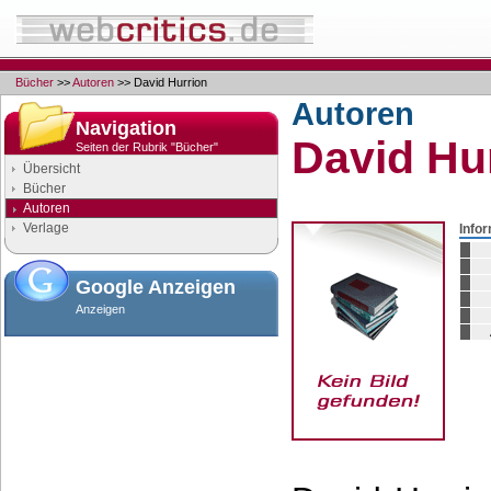
Bücher
>>
Autoren
>> David Hurrion
Autoren
Navigation
David Hu
Seiten der Rubrik "Bücher"
Übersicht
Bücher
Autoren
Verlage
Info
Google Anzeigen
Anzeigen