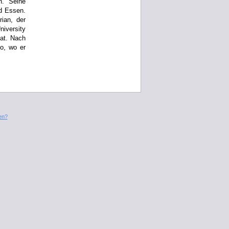
n. Seine
nd Essen.
ian, der
iversity
hat. Nach
o, wo er
en?