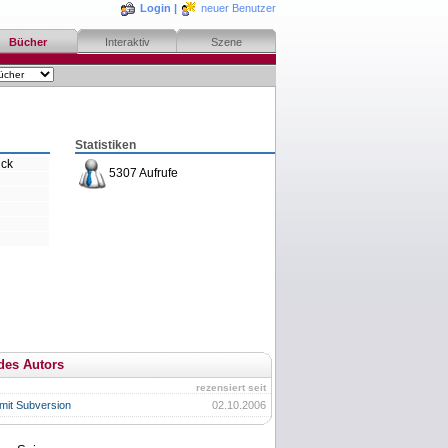
Login
|
neuer Benutzer
Bücher
Interaktiv
Szene
Statistiken
ick
5307 Aufrufe
des Autors
rezensiert seit
 mit Subversion
02.10.2006