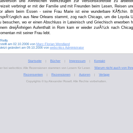
ubversion und Ã¤hnlichen Werkzeugen zur Versionskontrolle zu arbeite
reizeit verbringt er mit der Familie und mit Freunden beim Lesen, Reisen u
or allem beim Essen - seine Frau Marie ist eine wunderbare KÃ¶chin. Br
rsprÃ¼nglich aus New Orleans stammt, zog nach Chicago, um die Loyola Un
u besuchen, wo er einen Abschluss in Lateinisch und Griechisch erworben 
inem dreijÃ¤hrigen Aufenthalt in Rom kam er wieder zurÃ¼ck nach Chicag
omentan mit seiner Frau lebt.
Reilly
rstellt am 02.10.2006 von
Marc-Florian Wendland
uletzt geändert am 09.10.2006 von
webcritics Administrator
Startseite
Bücher
Impressum
Kontakt
|
|
|
Warum nicht auch von Ihn
r bei webcritics: Alle Rezensionen stammen von Lesern für Leser.
Rezensenten
Rezensionen
Autoren
Verlage
|
|
|
Copyrights © by Alexander Rosell. Alle Rechte vorbehalten.