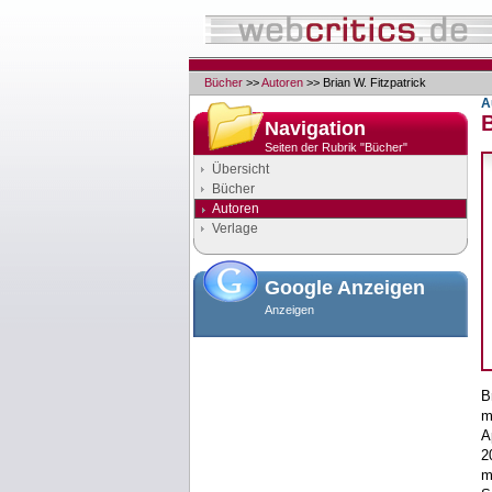
Bücher
>>
Autoren
>> Brian W. Fitzpatrick
A
B
Navigation
Seiten der Rubrik "Bücher"
Übersicht
Bücher
Autoren
Verlage
Google Anzeigen
Anzeigen
B
m
A
2
m