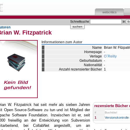
webcritics
Schnellsuche
in
utoren
rian W. Fitzpatrick
Informationen zum Autor
Name
Brian W. Fitzpatr
Homepage
-
Verlage
O`Reilly
Geburtsdatum
-
Nationalität
-
Anzahl rezensierter Bücher
1
rian W. Fitzpatrick hat seit mehr als sieben Jahren
rezensierte Bücher 
it Open Source-Software zu tun und ist Mitglied der
#
Buchtitel
pache Software Foundation. Inzwischen ist er, seit
1
Versionskontrolle
000 freiwillig an der Entwicklung von Subversion
itarbeitend, bei CollabNet angestellt, um an