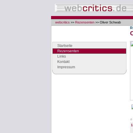
webcritics
>>
Rezensenten
>> Oliver Schwab
R
Navigation
Seiten der Rubrik "webcritics"
Startseite
Rezensenten
Links
Kontakt
Impressum
Google Anzeigen
#
1