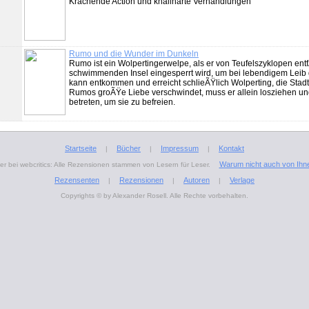
Krachende Action und knallharte Verhandlungen
Rumo und die Wunder im Dunkeln
Rumo ist ein Wolpertingerwelpe, als er von Teufelszyklopen ent
schwimmenden Insel eingesperrt wird, um bei lebendigem Leib
kann entkommen und erreicht schlieÃŸlich Wolperting, die Stadt
Rumos groÃŸe Liebe verschwindet, muss er allein losziehen un
betreten, um sie zu befreien.
Startseite
Bücher
Impressum
Kontakt
|
|
|
Warum nicht auch von Ihn
r bei webcritics: Alle Rezensionen stammen von Lesern für Leser.
Rezensenten
Rezensionen
Autoren
Verlage
|
|
|
Copyrights © by Alexander Rosell. Alle Rechte vorbehalten.