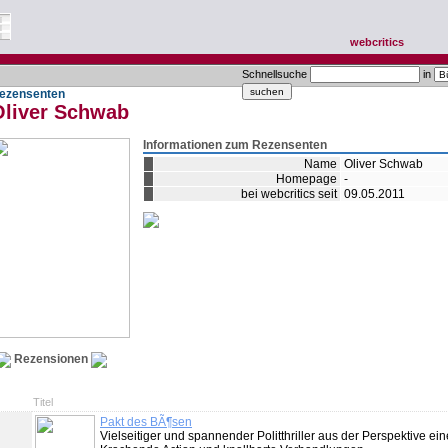
webcritics
Schnellsuche
in
ezensenten
Oliver Schwab
Informationen zum Rezensenten
Name
Oliver Schwab
Homepage
-
bei webcritics seit
09.05.2011
Rezensionen
Titel
Pakt des BÃ¶sen
Vielseitiger und spannender Politthriller aus der Perspektive ein