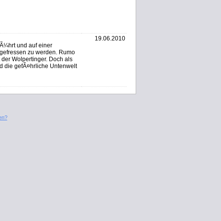
19.06.2010
fÃ¼hrt und auf einer
 gefressen zu werden. Rumo
 der Wolpertinger. Doch als
d die gefÃ¤hrliche Untenwelt
en?