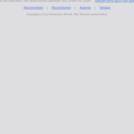
Warum nicht auch von Ihn
r bei webcritics: Alle Rezensionen stammen von Lesern für Leser.
Rezensenten
Rezensionen
Autoren
Verlage
|
|
|
Copyrights © by Alexander Rosell. Alle Rechte vorbehalten.