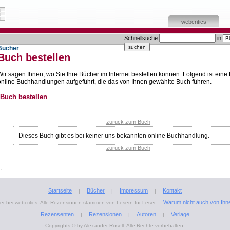
webcritics
Schnellsuche
in
Bücher
Buch bestellen
Wir sagen Ihnen, wo Sie Ihre Bücher im Internet bestellen können. Folgend ist eine 
online Buchhandlungen aufgeführt, die das von Ihnen gewählte Buch führen.
Buch bestellen
zurück zum Buch
Dieses Buch gibt es bei keiner uns bekannten online Buchhandlung.
zurück zum Buch
Startseite
Bücher
Impressum
Kontakt
|
|
|
Warum nicht auch von Ihn
r bei webcritics: Alle Rezensionen stammen von Lesern für Leser.
Rezensenten
Rezensionen
Autoren
Verlage
|
|
|
Copyrights © by Alexander Rosell. Alle Rechte vorbehalten.