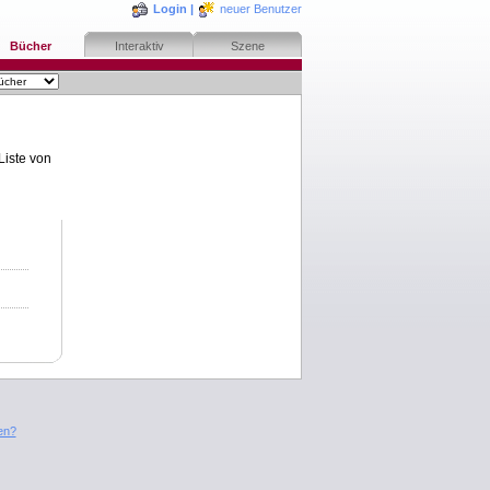
Login
|
neuer Benutzer
Bücher
Interaktiv
Szene
Liste von
en?