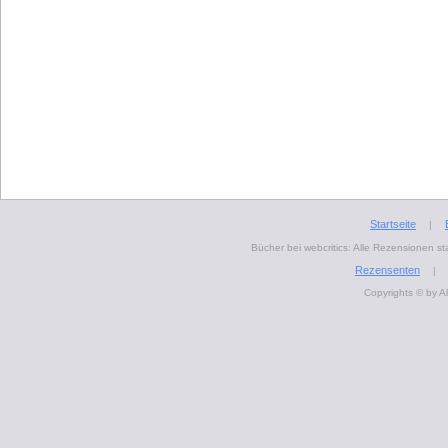
Startseite
|
Bücher bei webcritics: Alle Rezensionen 
Rezensenten
|
Copyrights © by A