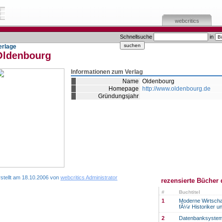
webcritics
Schnellsuche
in
erlage
Oldenbourg
Informationen zum Verlag
Name
Oldenbourg
Homepage
http://www.oldenbourg.de
Gründungsjahr
rstellt am 18.10.2006 von
webcritics Administrator
rezensierte Bücher 
#
Buchtitel
1
Moderne Wirtscha
fÃ¼r Historiker 
2
Datenbanksystem