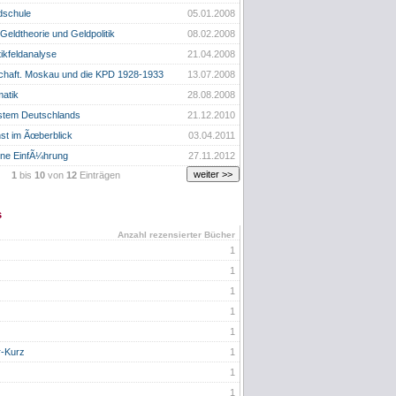
dschule
05.01.2008
eldtheorie und Geldpolitik
08.02.2008
tikfeldanalyse
21.04.2008
gschaft. Moskau und die KPD 1928-1933
13.07.2008
atik
28.08.2008
ystem Deutschlands
21.12.2010
st im Ãœberblick
03.04.2011
eine EinfÃ¼hrung
27.11.2012
1
bis
10
von
12
Einträgen
s
Anzahl rezensierter Bücher
1
1
1
1
1
r-Kurz
1
1
1