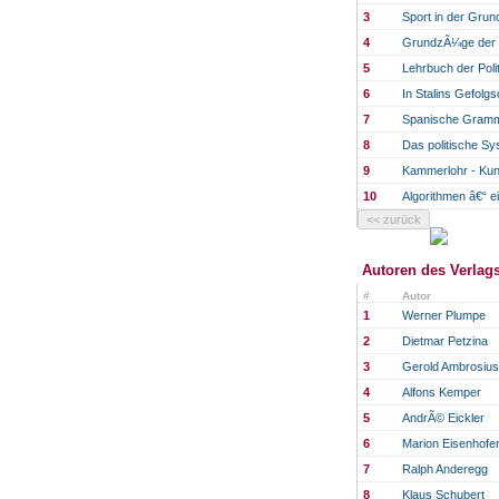
3
Sport in der Grun
4
GrundzÃ¼ge der G
5
Lehrbuch der Poli
6
In Stalins Gefol
7
Spanische Gramm
8
Das politische S
9
Kammerlohr - Kun
10
Algorithmen â€“ 
Autoren des Verlag
#
Autor
1
Werner Plumpe
2
Dietmar Petzina
3
Gerold Ambrosius
4
Alfons Kemper
5
AndrÃ© Eickler
6
Marion Eisenhofe
7
Ralph Anderegg
8
Klaus Schubert