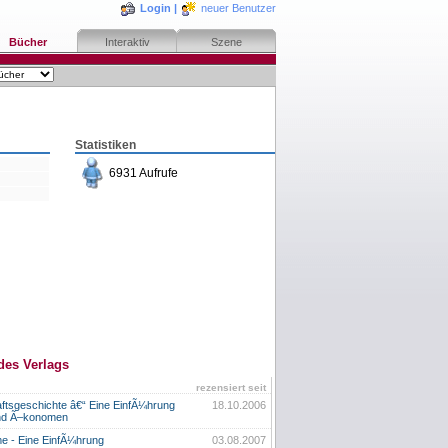
Login
|
neuer Benutzer
Bücher
Interaktiv
Szene
Statistiken
6931 Aufrufe
des Verlags
rezensiert seit
ftsgeschichte â€“ Eine EinfÃ¼hrung
18.10.2006
und Ã–konomen
e - Eine EinfÃ¼hrung
03.08.2007