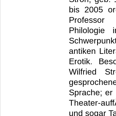
bis 2005 or
Professo
Philologie
Schwerpun
antiken Lite
Erotik. Bes
Wilfried S
gesproche
Sprache; er 
Theater-auf
und sogar Ta