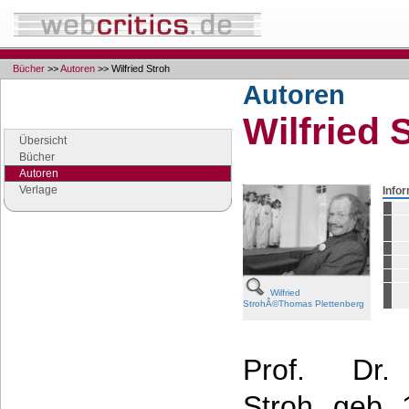
Bücher
>>
Autoren
>> Wilfried Stroh
Autoren
Navigation
Wilfried 
Seiten der Rubrik "Bücher"
Übersicht
Bücher
Autoren
Verlage
Info
Google Anzeigen
Anzeigen
Wilfried
StrohÂ©Thomas Plettenberg
Prof. Dr. 
Stroh, geb.