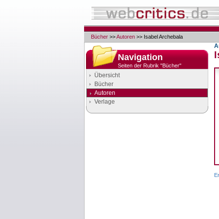
Bücher
>>
Autoren
>> Isabel Archebala
A
I
Navigation
Seiten der Rubrik "Bücher"
Übersicht
Bücher
Autoren
Verlage
Google Anzeigen
Anzeigen
E