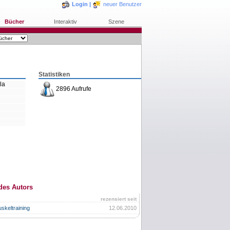
Login
|
neuer Benutzer
Bücher
Interaktiv
Szene
Statistiken
la
2896 Aufrufe
des Autors
rezensiert seit
skeltraining
12.06.2010