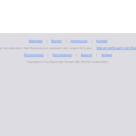
Startseite
Bücher
Impressum
Kontakt
|
|
|
Warum nicht auch von Ihn
r bei webcritics: Alle Rezensionen stammen von Lesern für Leser.
Rezensenten
Rezensionen
Autoren
Verlage
|
|
|
Copyrights © by Alexander Rosell. Alle Rechte vorbehalten.