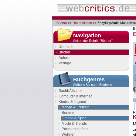
Bücher
>>
Rezensionen
>> EnzyklopÃ¤die Muskeltrai
B
Navigation
Seiten der Rubrik "Bücher"
Übersicht
Bücher
Autoren
Verlage
Buchgenres
Stöbern Sie nach Büchern
SachbÃ¼cher
Computer & Internet
Kinder & Jugend
Lifestyle & Freizeit
R
Benimm
K
Fitness & Sport
Mode & Trends
M
Partnerschaften
z
Wohnen
s