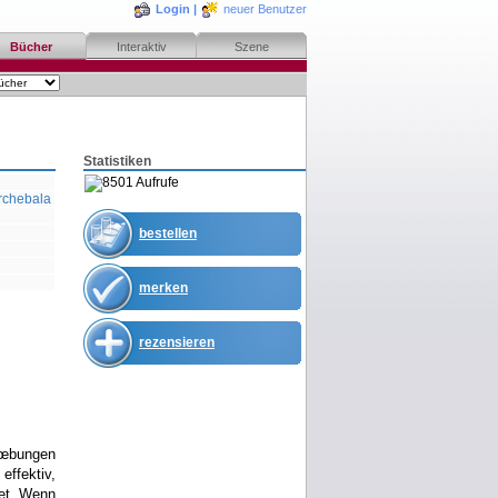
Login
|
neuer Benutzer
Bücher
Interaktiv
Szene
Statistiken
8501 Aufrufe
Archebala
bestellen
merken
rezensieren
Ãœbungen
effektiv,
tet. Wenn