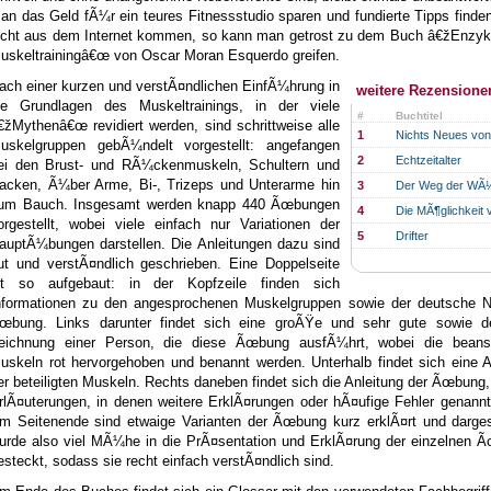
an das Geld fÃ¼r ein teures Fitnessstudio sparen und fundierte Tipps finden 
icht aus dem Internet kommen, so kann man getrost zu dem Buch â€žEnzyk
uskeltrainingâ€œ von Oscar Moran Esquerdo greifen.
ach einer kurzen und verstÃ¤ndlichen EinfÃ¼hrung in
weitere Rezensionen
ie Grundlagen des Muskeltrainings, in der viele
#
Buchtitel
€žMythenâ€œ revidiert werden, sind schrittweise alle
1
Nichts Neues vo
uskelgruppen gebÃ¼ndelt vorgestellt: angefangen
2
Echtzeitalter
ei den Brust- und RÃ¼ckenmuskeln, Schultern und
acken, Ã¼ber Arme, Bi-, Trizeps und Unterarme hin
3
Der Weg der WÃ
um Bauch. Insgesamt werden knapp 440 Ãœbungen
4
Die MÃ¶glichkeit
orgestellt, wobei viele einfach nur Variationen der
5
Drifter
auptÃ¼bungen darstellen. Die Anleitungen dazu sind
ut und verstÃ¤ndlich geschrieben. Eine Doppelseite
st so aufgebaut: in der Kopfzeile finden sich
nformationen zu den angesprochenen Muskelgruppen sowie der deutsche 
œbung. Links darunter findet sich eine groÃŸe und sehr gute sowie deta
eichnung einer Person, die diese Ãœbung ausfÃ¼hrt, wobei die beans
uskeln rot hervorgehoben und benannt werden. Unterhalb findet sich eine A
er beteiligten Muskeln. Rechts daneben findet sich die Anleitung der Ãœbung,
rlÃ¤uterungen, in denen weitere ErklÃ¤rungen oder hÃ¤ufige Fehler genann
m Seitenende sind etwaige Varianten der Ãœbung kurz erklÃ¤rt und dargest
urde also viel MÃ¼he in die PrÃ¤sentation und ErklÃ¤rung der einzelnen 
esteckt, sodass sie recht einfach verstÃ¤ndlich sind.