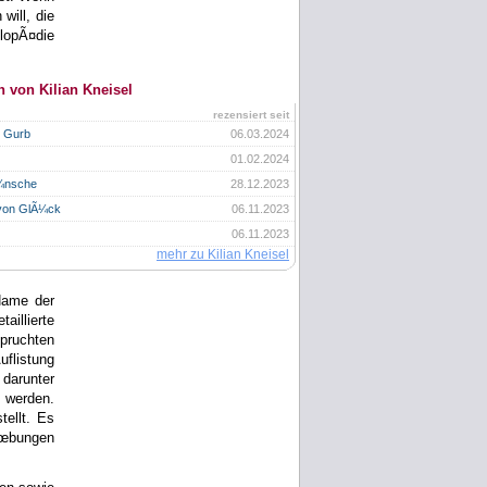
will, die
lopÃ¤die
 von Kilian Kneisel
rezensiert seit
n Gurb
06.03.2024
01.02.2024
¼nsche
28.12.2023
 von GlÃ¼ck
06.11.2023
06.11.2023
mehr zu Kilian Kneisel
Name der
illierte
pruchten
uflistung
 darunter
t werden.
ellt. Es
Ãœbungen