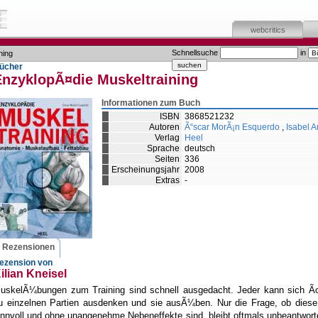
webcritics
Schnellsuche
in
ning
ücher
EnzyklopÃ¤die Muskeltraining
Informationen zum Buch
ISBN
3868521232
Autoren
Ã“scar MorÃ¡n Esquerdo
,
Isabel 
Verlag
Heel
Sprache
deutsch
Seiten
336
Erscheinungsjahr
2008
Extras
-
Rezensionen
ezension von
ilian Kneisel
uskelÃ¼bungen zum Training sind schnell ausgedacht. Jeder kann sich 
u einzelnen Partien ausdenken und sie ausÃ¼ben. Nur die Frage, ob diese 
innvoll und ohne unangenehme Nebeneffekte sind, bleibt oftmals unbeantwor