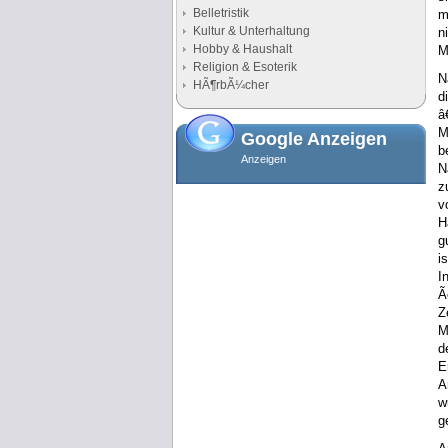
Belletristik
m
Kultur & Unterhaltung
n
Hobby & Haushalt
M
Religion & Esoterik
N
HÃ¶rbÃ¼cher
d
â
M
Google Anzeigen
b
Anzeigen
N
z
v
H
g
i
I
Ã
Z
M
d
E
A
w
g