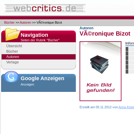
Bücher
>>
Autoren
>> VÃ©ronique Bizot
Autoren
VÃ©ronique Bizot
Navigation
Seiten der Rubrik "Bücher"
Info
Übersicht
Bücher
Autoren
Verlage
Google Anzeigen
Anzeigen
Erstellt am 05.11.2012 von
Anna Knei