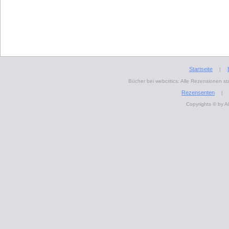
Startseite
|
Bücher bei webcritics: Alle Rezensionen 
Rezensenten
|
Copyrights © by A