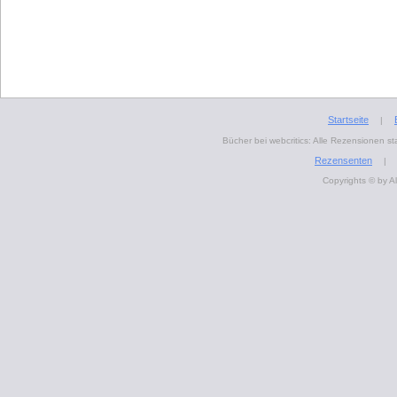
Startseite
|
Bücher bei webcritics: Alle Rezensionen 
Rezensenten
|
Copyrights © by A