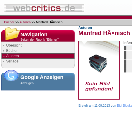
Bücher
>>
Autoren
>> Manfred HÃ¤nisch
Autoren
Manfred HÃ¤nisch
Navigation
Seiten der Rubrik "Bücher"
Info
Übersicht
Bücher
Autoren
Verlage
Google Anzeigen
Anzeigen
Erstellt am 11.09.2013 von
Bibi Block