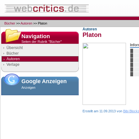
Bücher
>>
Autoren
>> Platon
Autoren
Platon
Navigation
Seiten der Rubrik "Bücher"
Info
Übersicht
Bücher
Autoren
Verlage
Google Anzeigen
Anzeigen
Erstellt am 11.09.2013 von
Bibi Block