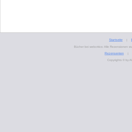
Startseite
|
Bücher bei webcritics: Alle Rezensionen 
Rezensenten
|
Copyrights © by A