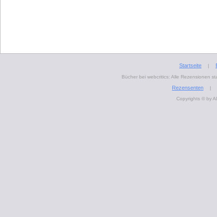
Startseite
|
Bücher bei webcritics: Alle Rezensionen 
Rezensenten
|
Copyrights © by A