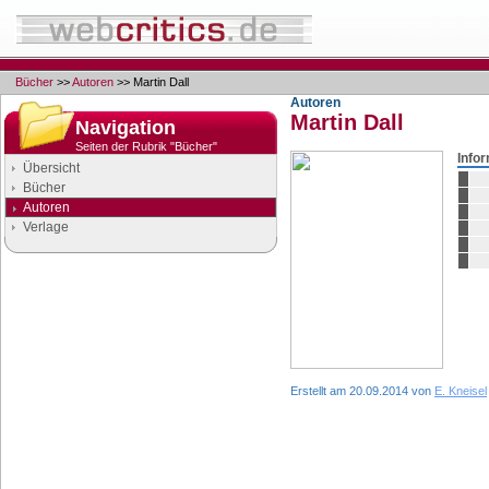
Bücher
>>
Autoren
>> Martin Dall
Autoren
Martin Dall
Navigation
Seiten der Rubrik "Bücher"
Info
Übersicht
Bücher
Autoren
Verlage
Google Anzeigen
Anzeigen
Erstellt am 20.09.2014 von
E. Kneisel