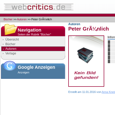
Bücher
>>
Autoren
>> Peter GrÃ¼nlich
Autoren
Peter GrÃ¼nlich
Navigation
Seiten der Rubrik "Bücher"
Info
Übersicht
Bücher
Autoren
Verlage
Google Anzeigen
Anzeigen
Erstellt am 11.01.2016 von
Anna Knei