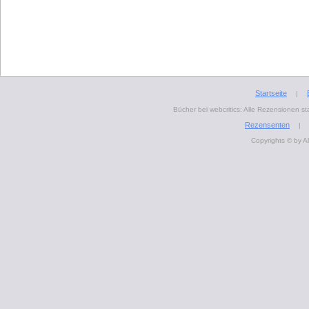
Startseite
|
Bücher bei webcritics: Alle Rezensionen 
Rezensenten
|
Copyrights © by A