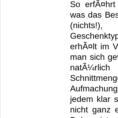
So erfÃ¤hrt
was das Bes
(nichts!
Geschenktyp
erhÃ¤lt im V
man sich ge
natÃ¼rl
Schnittmen
Aufmachun
jedem klar s
nicht ganz 