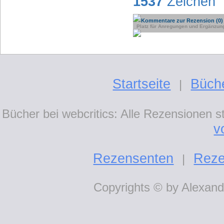
1537
Zeichen
Kommentare zur Rezension (0)
Platz für Anregungen und Ergänzun
Startseite
Büch
|
Bücher bei webcritics: Alle Rezensionen 
v
Rezensenten
Reze
|
Copyrights © by Alexande