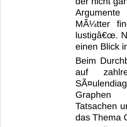
der nicht g
Argument
MÃ¼tter fin
lustigâ€œ. 
einen Blick 
Beim Durchb
auf zahlr
SÃ¤ulen
Graphen 
Tatsachen 
das Thema G