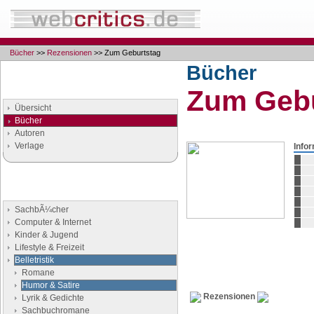
Bücher
>>
Rezensionen
>> Zum Geburtstag
Bücher
Navigation
Zum Gebu
Seiten der Rubrik "Bücher"
Übersicht
Bücher
Autoren
Verlage
Info
Buchgenres
Stöbern Sie nach Büchern
SachbÃ¼cher
Computer & Internet
Kinder & Jugend
Lifestyle & Freizeit
Belletristik
Romane
Humor & Satire
Rezensionen
Lyrik & Gedichte
Sachbuchromane