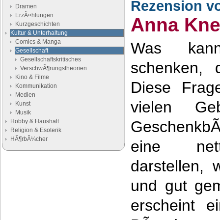
Rezension v
Dramen
ErzÃ¤hlungen
Anna Kne
Kurzgeschichten
Kultur & Unterhaltung
Comics & Manga
Was kan
Gesellschaft
Gesellschaftskritisches
schenken, 
VerschwÃ¶rungstheorien
Kino & Filme
Diese Frage
Kommunikation
Medien
vielen Geb
Kunst
Musik
Hobby & Haushalt
Geschenkb
Religion & Esoterik
HÃ¶rbÃ¼cher
eine net
darstellen,
Google Anzeigen
Anzeigen
und gut gem
erscheint 