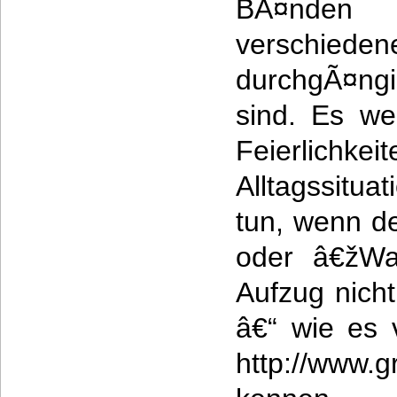
BÃ¤nden 
verschiede
durchgÃ¤n
sind. Es we
Feierlichk
Alltagssitu
tun, wenn d
oder â€žWa
Aufzug nich
â€“ wie es 
http://www.gr