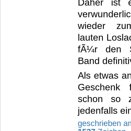
Daher ist 
verwunderli
wieder zu
lauten Losla
fÃ¼r den S
Band definiti
Als etwas a
Geschenk 
schon so z
jedenfalls ei
geschrieben a