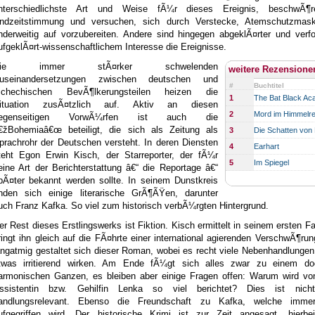
nterschiedlichste Art und Weise fÃ¼r dieses Ereignis, beschwÃ¶r
ndzeitstimmung und versuchen, sich durch Verstecke, Atemschutzmas
nderweitig auf vorzubereiten. Andere sind hingegen abgeklÃ¤rter und verf
ufgeklÃ¤rt-wissenschaftlichem Interesse die Ereignisse.
Die immer stÃ¤rker schwelenden
weitere Rezensione
useinandersetzungen zwischen deutschen und
#
Buchtitel
schechischen BevÃ¶lkerungsteilen heizen die
1
The Bat Black A
ituation zusÃ¤tzlich auf. Aktiv an diesen
2
Mord im Himmelre
egenseitigen VorwÃ¼rfen ist auch die
€žBohemiaâ€œ beteiligt, die sich als Zeitung als
3
Die Schatten von
prachrohr der Deutschen versteht. In deren Diensten
4
Earhart
teht Egon Erwin Kisch, der Starreporter, der fÃ¼r
5
Im Spiegel
eine Art der Berichterstattung â€“ die Reportage â€“
pÃ¤ter bekannt werden sollte. In seinem Dunstkreis
inden sich einige literarische GrÃ¶ÃŸen, darunter
uch Franz Kafka. So viel zum historisch verbÃ¼rgten Hintergrund.
er Rest dieses Erstlingswerks ist Fiktion. Kisch ermittelt in seinem ersten Fal
ringt ihn gleich auf die FÃ¤hrte einer international agierenden VerschwÃ¶ru
angatmig gestaltet sich dieser Roman, wobei es recht viele Nebenhandlungen 
twas irritierend wirken. Am Ende fÃ¼gt sich alles zwar zu einem d
armonischen Ganzen, es bleiben aber einige Fragen offen: Warum wird vo
ssistentin bzw. Gehilfin Lenka so viel berichtet? Dies ist nich
andlungsrelevant. Ebenso die Freundschaft zu Kafka, welche imme
ufgegriffen wird. Der historische Krimi ist zur Zeit angesagt, hierbe