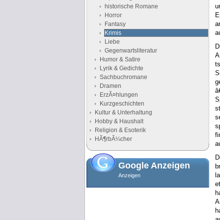
u
historische Romane
E
Horror
a
Fantasy
a
Krimis
Liebe
Gegenwartsliteratur
A
Humor & Satire
t
Lyrik & Gedichte
S
Sachbuchromane
g
Dramen
â
ErzÃ¤hlungen
S
Kurzgeschichten
s
Kultur & Unterhaltung
s
Hobby & Haushalt
s
Religion & Esoterik
f
HÃ¶rbÃ¼cher
a
D
Google Anzeigen
b
l
Anzeigen
e
h
A
h
a