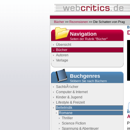
Bücher
>>
Rezensionen
>> Die Schatten von Prag
B
Navigation
Seiten der Rubrik "Bücher"
Übersicht
Bücher
Autoren
Verlage
Buchgenres
Stöbern Sie nach Büchern
SachbÃ¼cher
Computer & Internet
Kinder & Jugend
Lifestyle & Freizeit
Belletristik
R
Romane
A
Thriller
P
Science Fiction
i
Spannung & Abenteuer