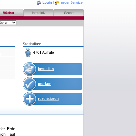
Login
|
neuer Benutzer
Bücher
Interaktiv
Szene
Statistiken
4701 Aufrufe
l
bestellen
merken
rezensieren
der Erde
ich auf