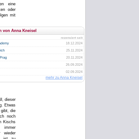
en eine
ken oder
olgen mit
n von Anna Kneisel
rezensiert seit
cademy
18.12.2024
ich
25.11.2024
 Prag
20.11.2024
26.09.2024
02.09.2024
mehr zu Anna Kneisel
l, dieser
ng. Etwas
gibt, die
och noch
n Kischs
t immer
r wieder
i ist zu