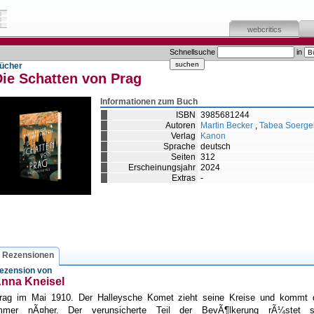
webcritics
Schnellsuche
in
ücher
Die Schatten von Prag
Informationen zum Buch
ISBN
3985681244
Autoren
Martin Becker
,
Tabea Soerge
Verlag
Kanon
Sprache
deutsch
Seiten
312
Erscheinungsjahr
2024
Extras
-
Rezensionen
ezension von
nna Kneisel
rag im Mai 1910. Der Halleysche Komet zieht seine Kreise und kommt 
mmer nÃ¤her. Der verunsicherte Teil der BevÃ¶lkerung rÃ¼stet s