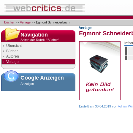
Bücher
>>
Verlage
>> Egmont Schneiderbuch
Verlage
Egmont Schneider
Navigation
Seiten der Rubrik "Bücher"
Info
Übersicht
Bücher
Autoren
Verlage
Google Anzeigen
Anzeigen
Erstellt am 30.04.2019 von
Adrian Wit