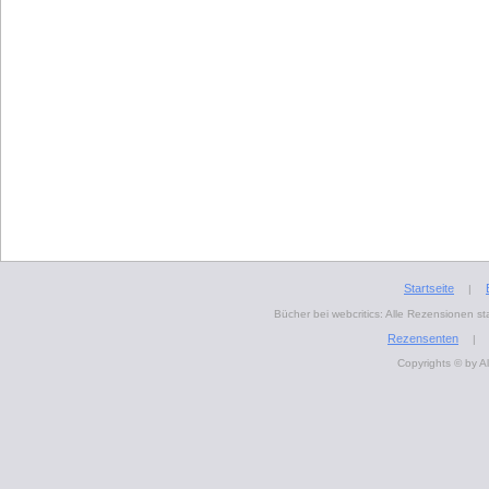
Startseite
|
Bücher bei webcritics: Alle Rezensionen 
Rezensenten
|
Copyrights © by A