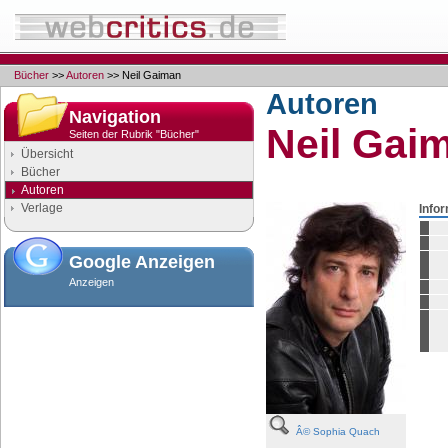
Bücher
>>
Autoren
>> Neil Gaiman
Autoren
Navigation
Neil Gai
Seiten der Rubrik "Bücher"
Übersicht
Bücher
Autoren
Verlage
Info
Google Anzeigen
Anzeigen
Â© Sophia Quach