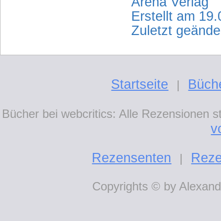
Arena Verlag
Erstellt am 19
Zuletzt geänd
Startseite
Büch
|
Bücher bei webcritics: Alle Rezensionen 
v
Rezensenten
Reze
|
Copyrights © by Alexande