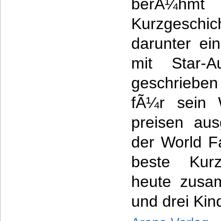
berÃ¼hm
Kurzgeschi
darunter ei
mit Star-A
geschriebe
fÃ¼r sein 
preisen aus
der World F
beste Kurz
heute zusa
und drei Kin