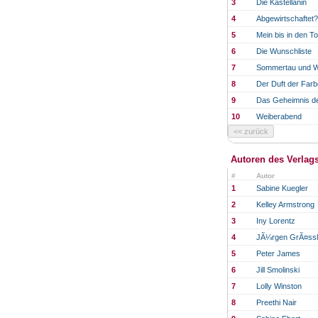
3
Die Kastellanin
4
Abgewirtschaftet?
5
Mein bis in den T
6
Die Wunschliste
7
Sommertau und W
8
Der Duft der Far
9
Das Geheimnis 
10
Weiberabend
Autoren des Verlag
#
Autor
1
Sabine Kuegler
2
Kelley Armstrong
3
Iny Lorentz
4
JÃ¼rgen GrÃ¤ssl
5
Peter James
6
Jill Smolinski
7
Lolly Winston
8
Preethi Nair