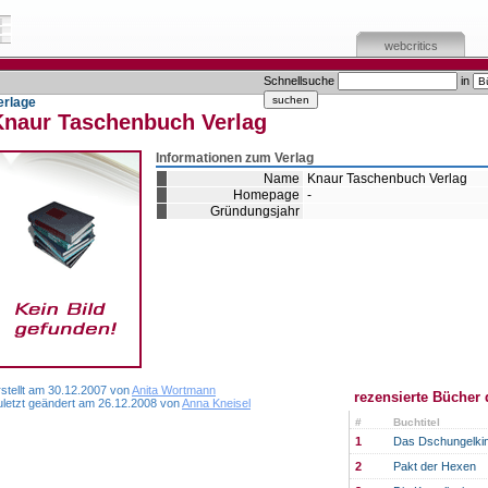
webcritics
Schnellsuche
in
erlage
Knaur Taschenbuch Verlag
Informationen zum Verlag
Name
Knaur Taschenbuch Verlag
Homepage
-
Gründungsjahr
rstellt am 30.12.2007 von
Anita Wortmann
rezensierte Bücher 
uletzt geändert am 26.12.2008 von
Anna Kneisel
#
Buchtitel
1
Das Dschungelki
2
Pakt der Hexen