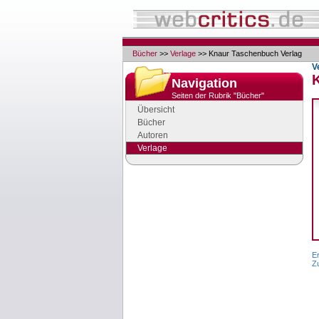
Bücher
>>
Verlage
>> Knaur Taschenbuch Verlag
V
Navigation
Seiten der Rubrik "Bücher"
Übersicht
Bücher
Autoren
Verlage
Google Anzeigen
Anzeigen
E
Z