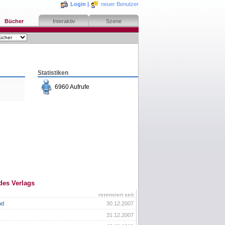
Login
|
neuer Benutzer
Bücher
Interaktiv
Szene
Statistiken
6960 Aufrufe
des Verlags
rezensiert seit
nd
30.12.2007
31.12.2007