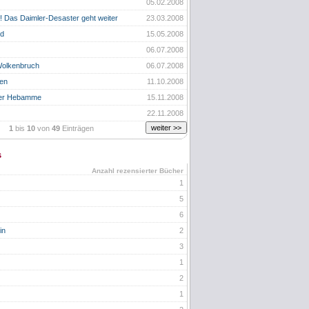
05.02.2008
! Das Daimler-Desaster geht weiter
23.03.2008
od
15.05.2008
06.07.2008
olkenbruch
06.07.2008
ben
11.10.2008
der Hebamme
15.11.2008
22.11.2008
1
bis
10
von
49
Einträgen
s
Anzahl rezensierter Bücher
1
5
6
in
2
3
1
2
1