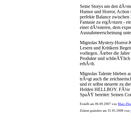
Seine Storys um den dÃ¤mon
Humor und Horror, Action un
perfekte Balance zwischen 
Fantasie zu ergÃ¤nzen - ein
einer dÃ¼steren, dem exp
Ausnahmeerscheinung unte
Mignolas Mystery-Horror-K
Lesern und Kritikern Bege
vorliegen. Ãœber die Jahr
Produkte und schlieÃŸlic
erhÃ¤lt.
Mignolas Talente blieben 
trÃ¤gt auch die zeichneris
und er selbst steuerte zu 
Helden HELLBOY. FÃ¼r 200
SpaÃŸ bereitet: Seinen Co
Erstellt am 06.09.2007 von
Marc-Flo
Zuletzt geändert am 31.05.2008 von