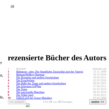
18
rezensierte Bücher des Autors
er
#
Buchtitel
rezensiert seit
1
Baltimore, oder: Der Standhafte Zinnsoldat und der Vampir
15.11.2008
2
Batman/Hellboy/Starman
30.10.2010
rt,
3
Der Krumme und andere Geschichten
26.04.2011
4
Die Froschplage
01.05.2010
5
Die Halle der Toten und andere Geschichten
06.09.2007
6
Die Schwarze GÃ¶ttin
27.06.2011
7
Die Toten
01.05.2010
8
Die universelle Maschine
08.05.2010
9
Die Wilde Jagd
26.04.2011
fe,
10
Fafhrd und der Graue Mausling
03.04.2008
1
bis
10
von
18
Einträgen