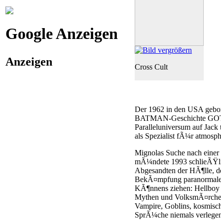
Google Anzeigen
Anzeigen
Cross Cult
Der 1962 in den USA gebore
BATMAN-Geschichte GOTHA
Paralleluniversum auf Jack t
als Spezialist fÃ¼r atmosp
Mignolas Suche nach einer F
mÃ¼ndete 1993 schlieÃŸl
Abgesandten der HÃ¶lle, d
BekÃ¤mpfung paranormaler 
KÃ¶nnens ziehen: Hellboy 
Mythen und VolksmÃ¤rchen,
Vampire, Goblins, kosmisc
SprÃ¼che niemals verlegen