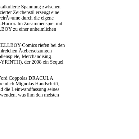
 kalkulierte Spannung zwischen
ierter Zeichenstil erzeugt eine
reirÃ¤ume durch die eigene
ter-Horror. Im Zusammenspiel mit
LBOY zu einer unheimlichen
n HELLBOY-Comics riefen bei den
ahlreichen Ãœbersetzungen
lenspiele, Merchandising-
BYRINTH), der 2008 ein Sequel
cis Ford Coppolas DRACULA
einlich Mignolas Handschrift,
nd die Leinwandfassung seines
wenden, was ihm den meisten