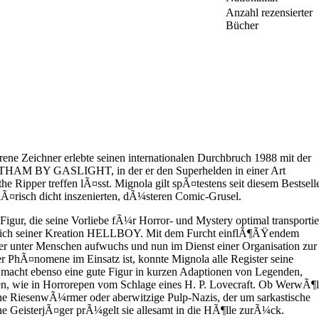
Anzahl rezensierter
Bücher
ne Zeichner erlebte seinen internationalen Durchbruch 1988 mit der
M BY GASLIGHT, in der er den Superhelden in einer Art
he Ripper treffen lÃ¤sst. Mignola gilt spÃ¤testens seit diesem Bestsell
hÃ¤risch dicht inszenierten, dÃ¼steren Comic-Grusel.
igur, die seine Vorliebe fÃ¼r Horror- und Mystery optimal transportie
ich seiner Kreation HELLBOY. Mit dem Furcht einflÃ¶ÃŸendem
er unter Menschen aufwuchs und nun im Dienst einer Organisation zur
PhÃ¤nomene im Einsatz ist, konnte Mignola alle Register seine
macht ebenso eine gute Figur in kurzen Adaptionen von Legenden,
 wie in Horrorepen vom Schlage eines H. P. Lovecraft. Ob WerwÃ¶l
he RiesenwÃ¼rmer oder aberwitzige Pulp-Nazis, der um sarkastische
e GeisterjÃ¤ger prÃ¼gelt sie allesamt in die HÃ¶lle zurÃ¼ck.