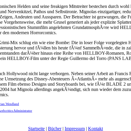
ischen Helden und seine freakigen Mitstreiter bestechen durch wohl
d Nervenkitzel, Pathos und Selbstironie. Mignolas einzigartiger, reduz
Zeigen, Andeuten und Aussparen. Der Betrachter ist gezwungen, die F
e Vorgehensweise, die mehr Grusel generiert als jeder explizite Splat
ressionistischen Stummfilm angelehnten GrundatmosphÃ¤re wird HEL
r den modernen Horrorcomics.
rimi-Mix schlug ein wie eine Bombe: Die in loser Folge vorgelegte
isterung hervor und fÃ¼llen bis heute fÃ¼nf SammelbÃ¤nde, die in z
e entstanden darÃ¼ber hinaus eine Reihe von HELLBOY-Romanen, Rol
h ein HELLBOY-Film unter der Regie Guillermo del Torro (PANS LA
auch Hollywood nicht lange verborgen. Neben seiner Arbeit an Fran
che Umsetzung des Disney-Abenteuers Â»AtlantisÂ« mehr als augensch
diesem Film ebenso Designs und Storyboards bei, wie fÃ¼r BLADE 2 u
4 hat Mignola allerdings angekÃ¼ndigt, sich nun wieder dem zuzu
mics.
rian Wendland
webcritics Administrator
Startseite
|
Bücher
|
Impressum
|
Kontakt