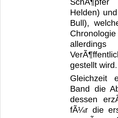
SchÃ¶pfer
Helden) und
Bull), welch
Chronologi
allerdin
VerÃ¶ffent
gestellt wird.
Gleichzeit 
Band die Ab
dessen erz
fÃ¼r die er