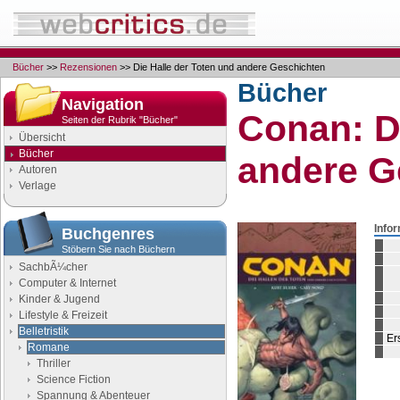
Bücher
>>
Rezensionen
>> Die Halle der Toten und andere Geschichten
Bücher
Navigation
Conan:
D
Seiten der Rubrik "Bücher"
Übersicht
Bücher
andere G
Autoren
Verlage
Info
Buchgenres
Stöbern Sie nach Büchern
SachbÃ¼cher
Computer & Internet
Kinder & Jugend
Lifestyle & Freizeit
Belletristik
Er
Romane
Thriller
Science Fiction
Spannung & Abenteuer