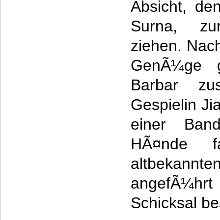
Absicht, de
Surna, zu
ziehen. Nac
GenÃ¼ge ge
Barbar zu
Gespielin Jia
einer Ban
HÃ¤nde f
altbekann
angefÃ¼hrt
Schicksal be