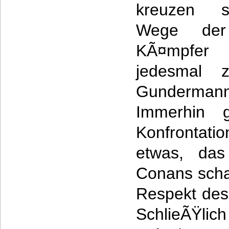
kreuzen s
Wege der
KÃ¤mpf
jedesmal z
Gunderma
Immerhin g
Konfrontati
etwas, das
Conans scha
Respekt des
SchlieÃŸlic