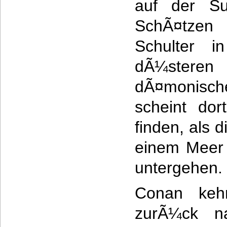
auf der Su
SchÃ¤tzen
Schulter i
dÃ¼ster
dÃ¤monische
scheint do
finden, als 
einem Meer 
untergehen.
Conan kehr
zurÃ¼ck n