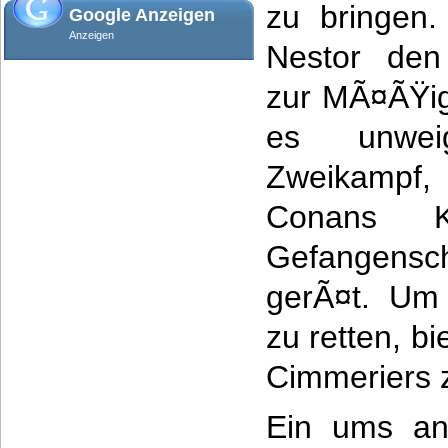
zu bringen
Google Anzeigen
Anzeigen
Nestor den
zur MÃ¤ÃŸig
es unwei
Zweikampf
Conans K
Gefangensc
gerÃ¤t. Um
zu retten, b
Cimmeriers z
Ein ums an