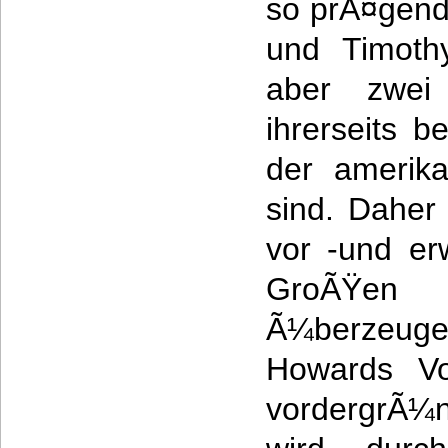
so prÃ¤gend
und Timoth
aber zwei
ihrerseits 
der amerik
sind. Daher 
vor -und e
GroÃŸe
Ã¼berzeuge
Howards Vo
vordergrÃ¼n