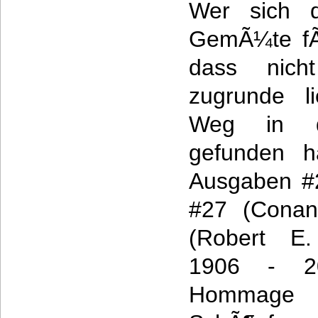
Wer sich d
GemÃ¼te fÃ¼
dass nich
zugrunde l
Weg in d
gefunden h
Ausgaben #2
#27 (Conan
(Robert E.
1906 - 20
Hommage an