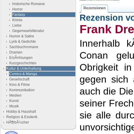
historische Romane
Rezensionen
Horror
Fantasy
Rezension v
Krimis
Frank Dr
Liebe
Gegenwartsliteratur
Humor & Satire
Innerhalb k
Lyrik & Gedichte
Sachbuchromane
Conan gelu
Dramen
ErzÃ¤hlungen
Kurzgeschichten
Obrigkeit i
Kultur & Unterhaltung
Comics & Manga
gegen sich 
Gesellschaft
Kino & Filme
auch die Di
Kommunikation
Medien
seiner Frec
Kunst
Musik
Hobby & Haushalt
sie alle dur
Religion & Esoterik
HÃ¶rbÃ¼cher
unvorsichti