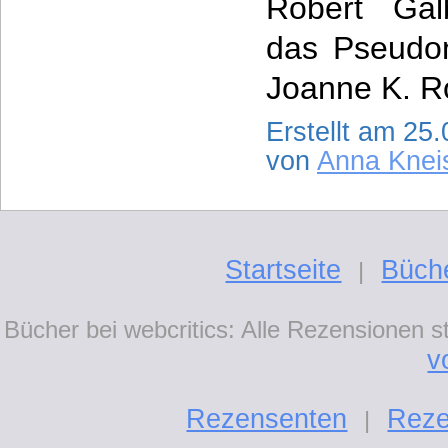
Robert Galb
das Pseudo
Joanne K. R
Erstellt am 25
von
Anna Knei
Startseite
Büch
|
Bücher bei webcritics: Alle Rezensionen 
v
Rezensenten
Reze
|