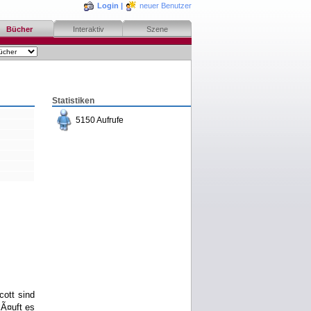
Login
|
neuer Benutzer
Bücher
Interaktiv
Szene
Statistiken
5150 Aufrufe
bestellen
merken
rezensieren
cott sind
lÃ¤uft es