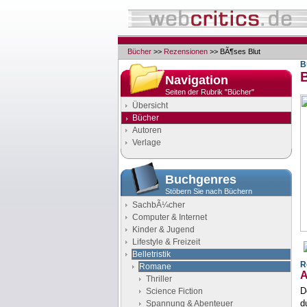
Bücher
>>
Rezensionen
>> BÃ¶ses Blut
B
Navigation
Seiten der Rubrik "Bücher"
Übersicht
Bücher
Autoren
Verlage
Buchgenres
Stöbern Sie nach Büchern
SachbÃ¼cher
Computer & Internet
Kinder & Jugend
Lifestyle & Freizeit
Belletristik
R
Romane
A
Thriller
D
Science Fiction
d
Spannung & Abenteuer