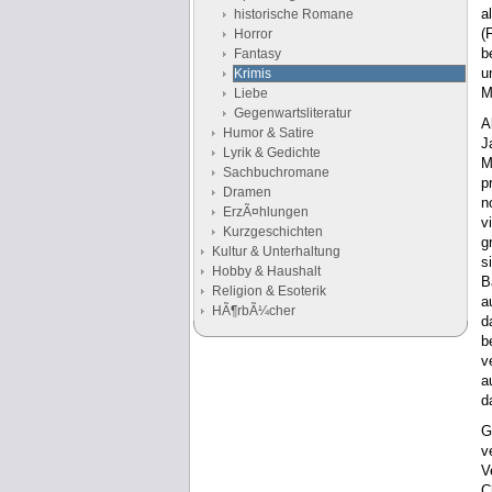
a
historische Romane
(
Horror
b
Fantasy
u
Krimis
M
Liebe
Gegenwartsliteratur
A
Humor & Satire
J
Lyrik & Gedichte
M
Sachbuchromane
p
Dramen
n
ErzÃ¤hlungen
v
Kurzgeschichten
g
Kultur & Unterhaltung
s
Hobby & Haushalt
B
Religion & Esoterik
a
HÃ¶rbÃ¼cher
d
b
v
Google Anzeigen
a
Anzeigen
d
G
v
V
C