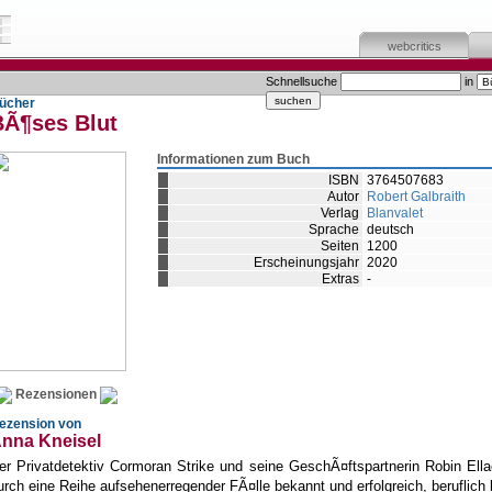
webcritics
Schnellsuche
in
ücher
BÃ¶ses Blut
Informationen zum Buch
ISBN
3764507683
Autor
Robert Galbraith
Verlag
Blanvalet
Sprache
deutsch
Seiten
1200
Erscheinungsjahr
2020
Extras
-
Rezensionen
ezension von
nna Kneisel
er Privatdetektiv Cormoran Strike und seine GeschÃ¤ftspartnerin Robin Ella
urch eine Reihe aufsehenerregender FÃ¤lle bekannt und erfolgreich, beruflich 