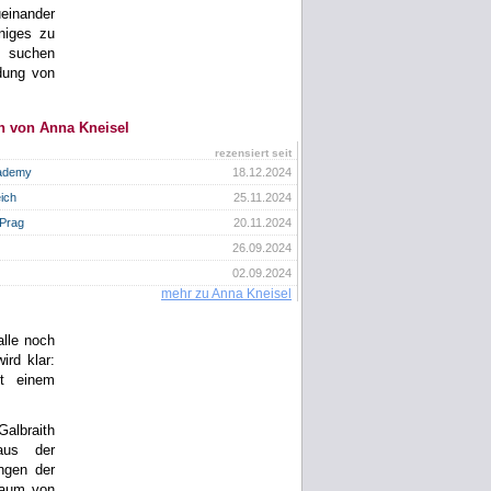
einander
iniges zu
r suchen
dung von
n von Anna Kneisel
rezensiert seit
cademy
18.12.2024
ich
25.11.2024
 Prag
20.11.2024
26.09.2024
02.09.2024
mehr zu Anna Kneisel
lle noch
rd klar:
it einem
albraith
aus der
ngen der
raum von