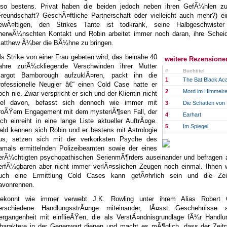
lso bestens. Privat haben die beiden jedoch neben ihren GefÃ¼hlen zu
Freundschaft? GeschÃ¤ftliche Partnerschaft oder vielleicht auch mehr?) e
ewÃ¤ltigen, den Strikes Tante ist todkrank, seine Halbgeschwiste
nerwÃ¼nschten Kontakt und Robin arbeitet immer noch daran, ihre Schei
atthew Ã¼ber die BÃ¼hne zu bringen.
ls Strike von einer Frau gebeten wird, das beinahe 40
weitere Rezensione
ahre zurÃ¼ckliegende Verschwinden ihrer Mutter
#
Buchtitel
argot Bamborough aufzuklÃ¤ren, packt ihn die
1
The Bat Black A
rofessionelle Neugier â€“ einen Cold Case hatte er
2
Mord im Himmelre
och nie. Zwar verspricht er sich und der Klientin nicht
iel davon, befasst sich dennoch wie immer mit
3
Die Schatten von
roÃŸem Engagement mit dem mysteriÃ¶sen Fall, der
4
Earhart
ich einreiht in eine lange Liste aktueller AuftrÃ¤ge.
5
Im Spiegel
ald kennen sich Robin und er bestens mit Astrologie
us, setzen sich mit der verkorksten Psyche des
amals ermittelnden Polizeibeamten sowie der eines
erÃ¼chtigten psychopathischen SerienmÃ¶rders auseinander und befragen a
erfÃ¼gbaren aber nicht immer verlÃ¤sslichen Zeugen noch einmal. Ihnen wi
uch eine Ermittlung Cold Cases kann gefÃ¤hrlich sein und die Ze
avonrennen.
ekonnt wie immer verwebt J.K. Rowling unter ihrem Alias Robert G
erschiedene HandlungsstrÃ¤nge miteinander, lÃ¤sst Geschehnisse 
ergangenheit mit einflieÃŸen, die als VerstÃ¤ndnisgrundlage fÃ¼r Handlu
haraktere in der Gegenwart dienen und macht es mÃ¶glich, dass der Zeit