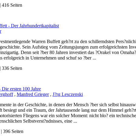
 416 Seiten
ett - Der Jahrhundertkapitalist
r
estmentlegende Warren Buffett geh?rt zu den schillerndsten Pers?nlic
geschichte. Sein Aufstieg vom Zeitungsjungen zum erfolgreichsten Inves
inzigartig. Denn seit ?ber 80 Jahren investiert das ?Orakel von Omah
s erfolgreich in Unternehmen und schuf so ?ber ...
 336 Seiten
- Die ersten 100 Jahre
erghoff
,
Manfred Grieger
,
J?rg Lesczenski
mente in der Geschichte, in denen der Mensch ?ber sich selbst hinausw
t besiegt und ein Traum, der Jahrtausende lang nur dem Himmel geh?rte,
torisierten Fliegens war ein solcher Moment: nicht blo? ein technisch
nschlichen Selbstverst?ndnisses, eine ...
 396 Seiten