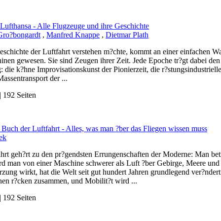
 Lufthansa - Alle Flugzeuge und ihre Geschichte
Gro?bongardt
,
Manfred Knappe
,
Dietmar Plath
eschichte der Luftfahrt verstehen m?chte, kommt an einer einfachen Wa
inen gewesen. Sie sind Zeugen ihrer Zeit. Jede Epoche tr?gt dabei den
: die k?hne Improvisationskunst der Pionierzeit, die r?stungsindustriel
Massentransport der ...
 192 Seiten
 Buch der Luftfahrt - Alles, was man ?ber das Fliegen wissen muss
ek
ahrt geh?rt zu den pr?gendsten Errungenschaften der Moderne: Man betr
rd man von einer Maschine schwerer als Luft ?ber Gebirge, Meere und
rzung wirkt, hat die Welt seit gut hundert Jahren grundlegend ver?nde
nen r?cken zusammen, und Mobilit?t wird ...
 192 Seiten