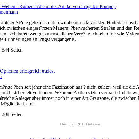
Welten - Ruinenst?dte in der Antike von Troja bis Pompeji
mmermann
antiker St?dte geh?ren zu den wohl eindrucksvollsten Hinterlassensch
 sich zwischen eingest?rzten Mauern, ?berwucherten Stra?en und den 
inem sichtbaren Zeugnis menschlicher Verg?nglichkeit. Orte wie Myken
rne Erinnerungen an l?ngst vergangene ...
 544 Seiten
Optionen erfolgreich tradest
m
?rkte ?ben seit jeher eine Faszination aus ? nicht zuletzt, weil sie di
an Unsicherheit verbinden. W?hrend Aktien vielen vertraut sind, bewe
hlreiche Anleger aber immer noch in einer Art Grauzone, die zwischen 
 M?glichkeit, auf ...
 208 Seiten
1
bis
10
von
9111
Einträgen