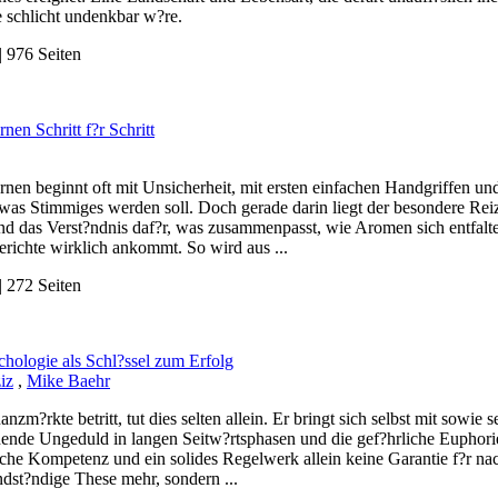
e schlicht undenkbar w?re.
 976 Seiten
nen Schritt f?r Schritt
nen beginnt oft mit Unsicherheit, mit ersten einfachen Handgriffen un
twas Stimmiges werden soll. Doch gerade darin liegt der besondere Rei
und das Verst?ndnis daf?r, was zusammenpasst, wie Aromen sich entfalt
richte wirklich ankommt. So wird aus ...
 272 Seiten
hologie als Schl?ssel zum Erfolg
iz
,
Mike Baehr
anzm?rkte betritt, tut dies selten allein. Er bringt sich selbst mit sowie
hende Ungeduld in langen Seitw?rtsphasen und die gef?hrliche Euphorie
che Kompetenz und ein solides Regelwerk allein keine Garantie f?r nach
dst?ndige These mehr, sondern ...