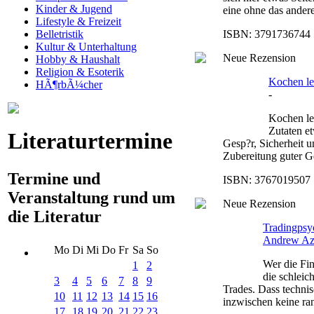
Kinder & Jugend
eine ohne das ander
Lifestyle & Freizeit
ISBN: 3791736744 |
Belletristik
Kultur & Unterhaltung
Neue Rezension
Hobby & Haushalt
Religion & Esoterik
Kochen ler
HÃ¶rbÃ¼cher
-
Kochen ler
Zutaten e
Literaturtermine
Gesp?r, Sicherheit 
Zubereitung guter Ge
Termine und
ISBN: 3767019507 |
Veranstaltung rund um
Neue Rezension
die Literatur
Tradingpsyc
Andrew Az
Mo
Di
Mi
Do
Fr
Sa
So
Wer die Fin
1
2
die schleic
3
4
5
6
7
8
9
Trades. Dass technis
10
11
12
13
14
15
16
inzwischen keine ran
17
18
19
20
21
22
23