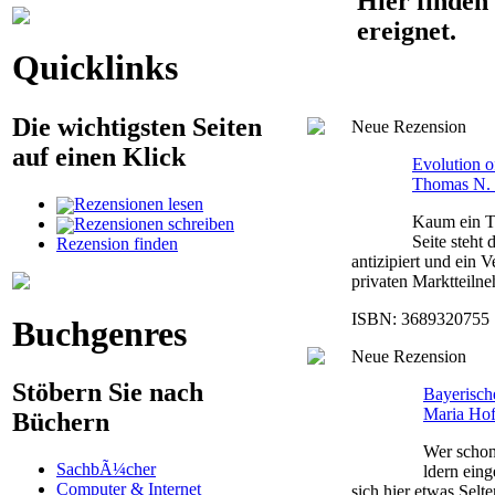
Hier finden 
ereignet.
Quicklinks
Die wichtigsten Seiten
Neue Rezension
auf einen Klick
Evolution o
Thomas N.
Rezensionen lesen
Kaum ein Te
Rezensionen schreiben
Seite steht
Rezension finden
antizipiert und ein 
privaten Marktteilneh
ISBN: 3689320755 |
Buchgenres
Neue Rezension
Stöbern Sie nach
Bayerisc
Maria Ho
Büchern
Wer schon
SachbÃ¼cher
ldern eing
Computer & Internet
sich hier etwas Selt