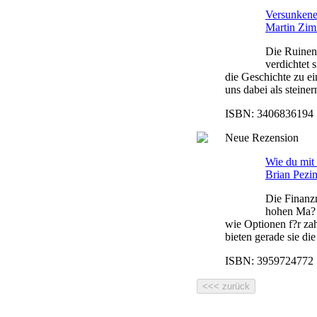
Versunkene 
Martin Zi
Die Ruinen 
verdichtet
die Geschichte zu e
uns dabei als steine
ISBN: 3406836194 |
Neue Rezension
Wie du mit 
Brian Pezi
Die Finanzm
hohen Ma? 
wie Optionen f?r za
bieten gerade sie die
ISBN: 3959724772 |