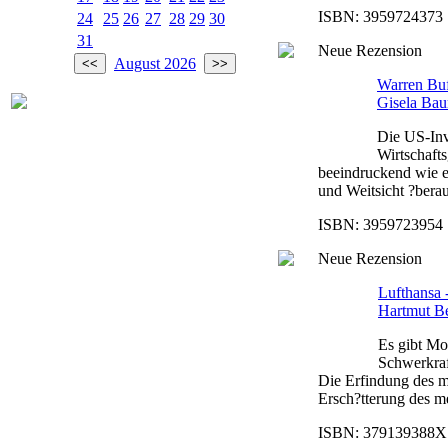
ISBN: 3959724373 |
24
25
26
27
28
29
30
31
Neue Rezension
August 2026
Warren Buff
Gisela Bau
Die US-Inv
Wirtschafts
beeindruckend wie e
und Weitsicht ?berau
ISBN: 3959723954 |
Neue Rezension
Lufthansa 
Hartmut B
Es gibt Mo
Schwerkraf
Die Erfindung des mo
Ersch?tterung des me
ISBN: 379139388X |