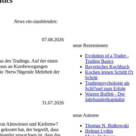
itics
News ein-/ausblenden:
07.08.2026
neue Rezensionen
Evolution of a Trader -
as des Tradings. Auf der einen
Trading Basics
heraus an Kursbewegungen
Bayerisches Kochbuch
die ?berw?ltigende Mehrheit der
Kochen lernen Schritt f?r
Schritt
Tradingpsychologie als
Schl?ssel zum Erfolg
Warren Buffett - Der
Jahrhundertkapitalist
31.07.2026
neue Autoren
t von Almwiesen und Kiefernw?
Thomas N. Bulkowski
ekostet hat, der begreift, dass
Helmut Lydtin
einander gewachsen ist, dass das