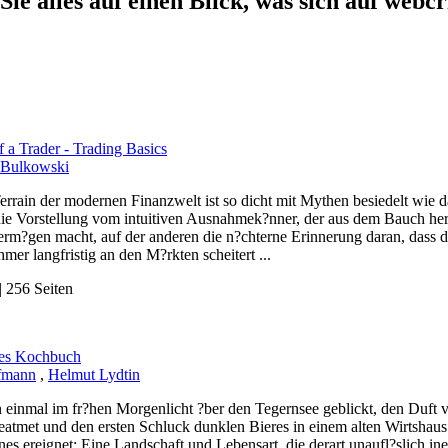
Sie alles auf einen Blick, was sich auf webcr
f a Trader - Trading Basics
 Bulkowski
rrain der modernen Finanzwelt ist so dicht mit Mythen besiedelt wie d
 die Vorstellung vom intuitiven Ausnahmek?nner, der aus dem Bauch 
Verm?gen macht, auf der anderen die n?chterne Erinnerung daran, dass 
mer langfristig an den M?rkten scheitert ...
 256 Seiten
hes Kochbuch
fmann
,
Helmut Lydtin
 einmal im fr?hen Morgenlicht ?ber den Tegernsee geblickt, den Duf
eatmet und den ersten Schluck dunklen Bieres in einem alten Wirtshaus g
enes ereignet: Eine Landschaft und Lebensart, die derart unaufl?slich in