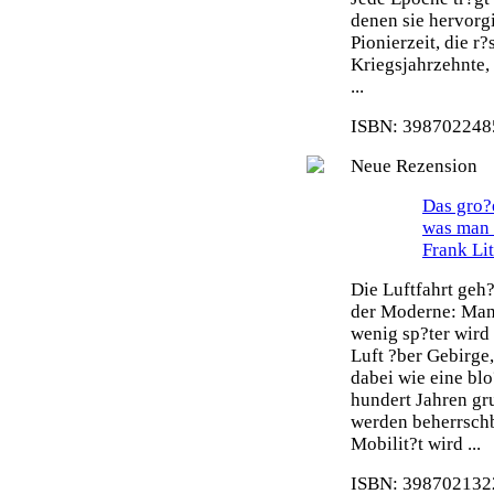
denen sie hervorg
Pionierzeit, die r
Kriegsjahrzehnte,
...
ISBN: 3987022485
Neue Rezension
Das gro?e
was man 
Frank Li
Die Luftfahrt geh
der Moderne: Man 
wenig sp?ter wird
Luft ?ber Gebirge
dabei wie eine blo
hundert Jahren gr
werden beherrsch
Mobilit?t wird ...
ISBN: 3987021322