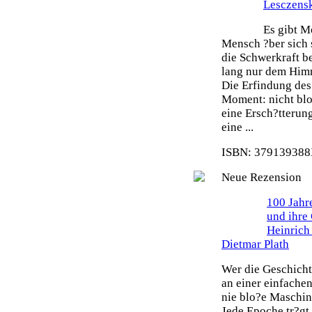
Lesczens
Es gibt M
Mensch ?ber sich 
die Schwerkraft b
lang nur dem Himm
Die Erfindung des 
Moment: nicht blo
eine Ersch?tterun
eine ...
ISBN: 379139388X
Neue Rezension
100 Jahr
und ihre
Heinrich
Dietmar Plath
Wer die Geschicht
an einer einfache
nie blo?e Maschin
Jede Epoche tr?gt