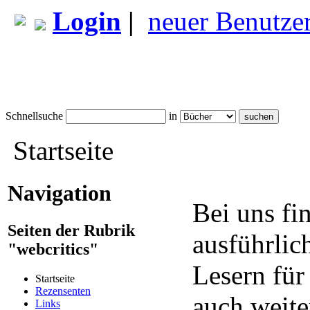
Login
|
neuer Benutze
Schnellsuche
in
Startseite
Navigation
Bei uns fi
Seiten der Rubrik
ausführlic
"webcritics"
Lesern für
Startseite
Rezensenten
auch weite
Links