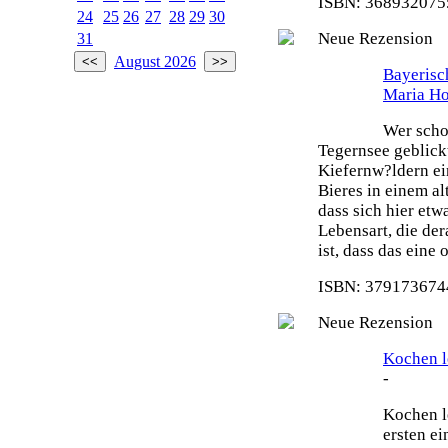
ISBN: 3689320755
24
25
26
27
28
29
30
Neue Rezension
31
August 2026
Bayeris
Maria H
Wer scho
Tegernsee geblick
Kiefernw?ldern ei
Bieres in einem al
dass sich hier etw
Lebensart, die de
ist, dass das eine
ISBN: 3791736744
Neue Rezension
Kochen le
-
Kochen le
ersten e