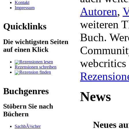
Kontakt
Impressum
Autoren
,
V
weiteren 
Quicklinks
Buch. Werd
Die wichtigsten Seiten
Community
auf einen Klick
webcritic
Rezensionen lesen
Rezensionen schreiben
Rezension finden
Rezension
Buchgenres
News
Stöbern Sie nach
Büchern
Neues au
SachbÃ¼cher