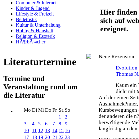
Computer & Internet
Kinder & Jugend
Hier finden 
Lifestyle & Freizeit
sich auf web
Belletristik
Kultur & Unterhaltung
ereignet.
Hobby & Haushalt
Religion & Esoterik
HÃ¶rbÃ¼cher
Neue Rezension
Literaturtermine
Evolution 
Thomas N.
Termine und
Kaum ein T
Veranstaltung rund um
dicht mit 
die Literatur
Auf der einen Seit
Ausnahmek?nner, 
Kursbewegungen an
Mo
Di
Mi
Do
Fr
Sa
So
der anderen die n?
1
2
berw?ltigende Meh
3
4
5
6
7
8
9
langfristig an den 
10
11
12
13
14
15
16
17
18
19
20
21
22
23