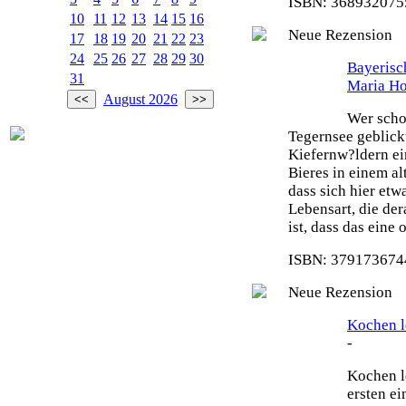
ISBN: 3689320755
10
11
12
13
14
15
16
Neue Rezension
17
18
19
20
21
22
23
24
25
26
27
28
29
30
Bayeris
31
Maria H
August 2026
Wer scho
Tegernsee geblick
Kiefernw?ldern ei
Bieres in einem al
dass sich hier etw
Lebensart, die de
ist, dass das eine
ISBN: 3791736744
Neue Rezension
Kochen le
-
Kochen le
ersten e