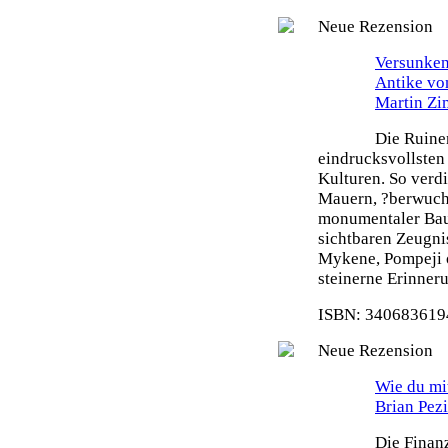
Neue Rezension
Versunken
Antike vo
Martin Z
Die Ruine
eindrucksvollsten
Kulturen. So verdi
Mauern, ?berwuch
monumentaler Bau
sichtbaren Zeugni
Mykene, Pompeji o
steinerne Erinneru
ISBN: 3406836194
Neue Rezension
Wie du mit
Brian Pez
Die Finanz