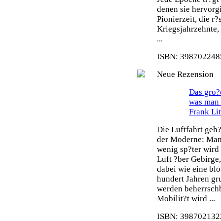
denen sie hervorg
Pionierzeit, die r
Kriegsjahrzehnte,
...
ISBN: 3987022485
Neue Rezension
Das gro?e
was man 
Frank Li
Die Luftfahrt geh
der Moderne: Man 
wenig sp?ter wird
Luft ?ber Gebirge
dabei wie eine blo
hundert Jahren gr
werden beherrsch
Mobilit?t wird ...
ISBN: 3987021322