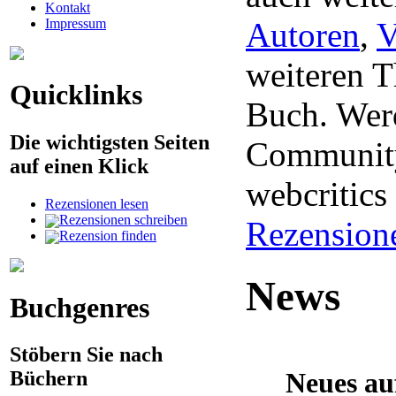
Kontakt
Impressum
Autoren
,
V
weiteren 
Quicklinks
Buch. Werd
Die wichtigsten Seiten
Community
auf einen Klick
webcritic
Rezensionen lesen
Rezensionen schreiben
Rezension
Rezension finden
News
Buchgenres
Stöbern Sie nach
Neues au
Büchern