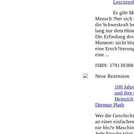
Lesczens
Es gibt M
Mensch ?ber sich 
die Schwerkraft b
lang nur dem Himm
Die Erfindung des 
Moment: nicht blo
eine Ersch?tterun
eine ...
ISBN: 379139388X
Neue Rezension
100 Jahr
und ihre
Heinrich
Dietmar Plath
Wer die Geschicht
an einer einfache
nie blo?e Maschin
Jede Epoche tr?gt