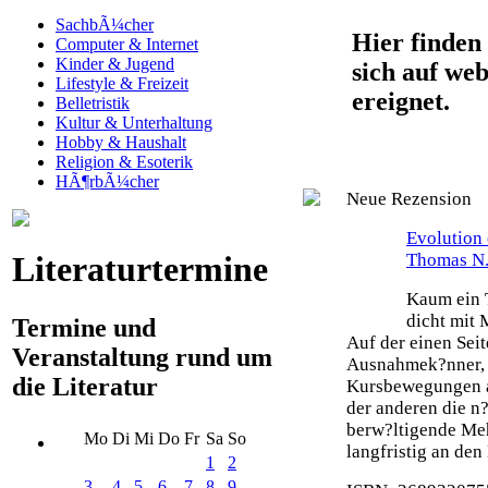
SachbÃ¼cher
Hier finden 
Computer & Internet
Kinder & Jugend
sich auf web
Lifestyle & Freizeit
ereignet.
Belletristik
Kultur & Unterhaltung
Hobby & Haushalt
Religion & Esoterik
HÃ¶rbÃ¼cher
Neue Rezension
Evolution 
Thomas N.
Literaturtermine
Kaum ein T
dicht mit 
Termine und
Auf der einen Seit
Veranstaltung rund um
Ausnahmek?nner, 
die Literatur
Kursbewegungen an
der anderen die n?
berw?ltigende Meh
Mo
Di
Mi
Do
Fr
Sa
So
langfristig an den 
1
2
3
4
5
6
7
8
9