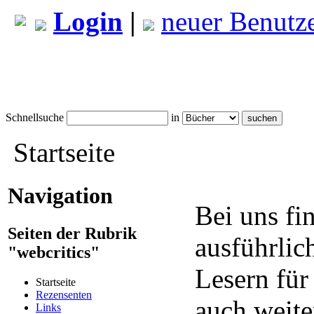
Login
|
neuer Benutz
Schnellsuche
in
Startseite
Navigation
Bei uns fi
Seiten der Rubrik
ausführlic
"webcritics"
Lesern für
Startseite
Rezensenten
auch weite
Links