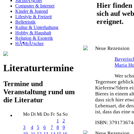
SachbÃ¼cher
Hier finden 
Computer & Internet
Kinder & Jugend
sich auf web
Lifestyle & Freizeit
ereignet.
Belletristik
Kultur & Unterhaltung
Hobby & Haushalt
Religion & Esoterik
HÃ¶rbÃ¼cher
Neue Rezension
Bayeris
Maria H
Literaturtermine
Wer scho
Tegernsee geblick
Termine und
Kiefernw?ldern ei
Veranstaltung rund um
Bieres in einem al
die Literatur
dass sich hier etw
Lebensart, die de
ist, dass das eine
Mo
Di
Mi
Do
Fr
Sa
So
1
2
ISBN: 3791736744
3
4
5
6
7
8
9
Neue Rezension
10
11
12
13
14
15
16