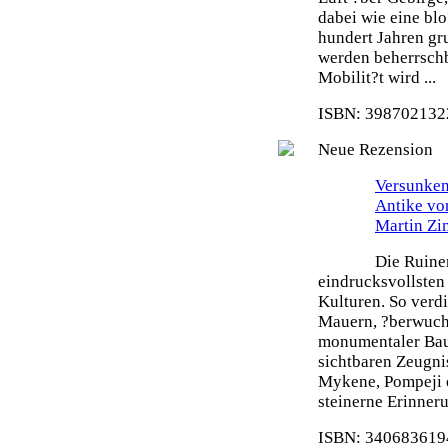
dabei wie eine blo
hundert Jahren gr
werden beherrsch
Mobilit?t wird ...
ISBN: 3987021322
Neue Rezension
Versunken
Antike vo
Martin Z
Die Ruine
eindrucksvollsten
Kulturen. So verdi
Mauern, ?berwuch
monumentaler Bau
sichtbaren Zeugni
Mykene, Pompeji o
steinerne Erinneru
ISBN: 3406836194