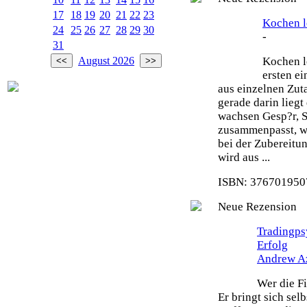
17
18
19
20
21
22
23
Kochen le
24
25
26
27
28
29
30
-
31
Kochen le
August 2026
ersten e
aus einzelnen Zut
gerade darin liegt
wachsen Gesp?r, S
zusammenpasst, wi
bei der Zubereitu
wird aus ...
ISBN: 3767019507
Neue Rezension
Tradingps
Erfolg
Andrew A
Wer die Fi
Er bringt sich sel