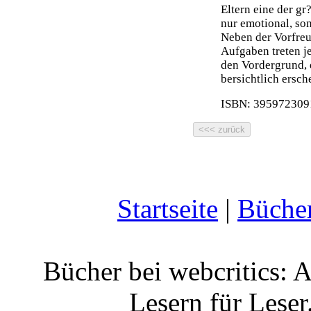
Eltern eine der g
nur emotional, son
Neben der Vorfre
Aufgaben treten j
den Vordergrund, 
bersichtlich ersch
ISBN: 3959723091
Startseite
|
Büche
Bücher bei webcritics: 
Lesern für Leser