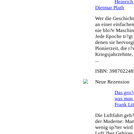
Heinrich
Dietmar Plath
Wer die Geschicht
an einer einfache
nie blo?e Maschin
Jede Epoche tr?gt
denen sie hervorg
Pionierzeit, die r
Kriegsjahrzehnte,
...
ISBN: 3987022485
Neue Rezension
Das gro?e
was man 
Frank Li
Die Luftfahrt geh
der Moderne: Man 
wenig sp?ter wird
Luft ?ber Gebirge