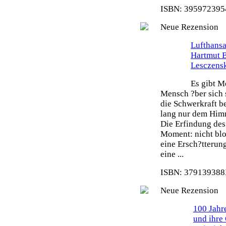
ISBN: 3959723954
Neue Rezension
Lufthansa
Hartmut 
Lesczens
Es gibt M
Mensch ?ber sich 
die Schwerkraft b
lang nur dem Himm
Die Erfindung des 
Moment: nicht blo
eine Ersch?tterun
eine ...
ISBN: 379139388X
Neue Rezension
100 Jahr
und ihre