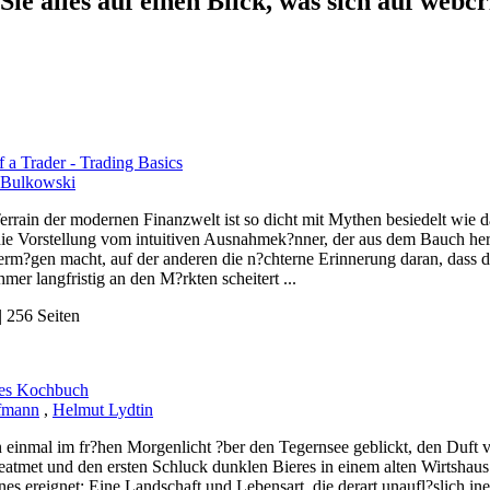
Sie alles auf einen Blick, was sich auf webcr
f a Trader - Trading Basics
 Bulkowski
rrain der modernen Finanzwelt ist so dicht mit Mythen besiedelt wie d
 die Vorstellung vom intuitiven Ausnahmek?nner, der aus dem Bauch 
Verm?gen macht, auf der anderen die n?chterne Erinnerung daran, dass 
mer langfristig an den M?rkten scheitert ...
 256 Seiten
hes Kochbuch
fmann
,
Helmut Lydtin
 einmal im fr?hen Morgenlicht ?ber den Tegernsee geblickt, den Duf
eatmet und den ersten Schluck dunklen Bieres in einem alten Wirtshaus g
enes ereignet: Eine Landschaft und Lebensart, die derart unaufl?slich in