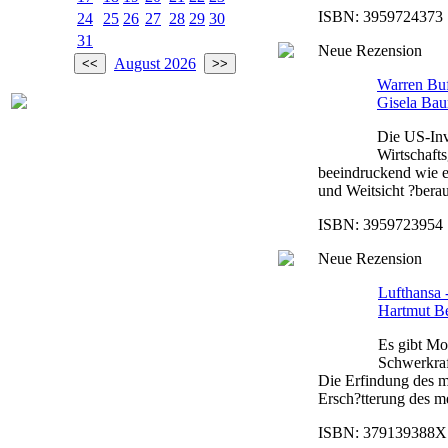
ISBN: 3959724373 |
24
25
26
27
28
29
30
31
Neue Rezension
August 2026
Warren Buff
Gisela Bau
Die US-Inv
Wirtschafts
beeindruckend wie e
und Weitsicht ?berau
ISBN: 3959723954 |
Neue Rezension
Lufthansa 
Hartmut B
Es gibt Mo
Schwerkraf
Die Erfindung des mo
Ersch?tterung des me
ISBN: 379139388X |