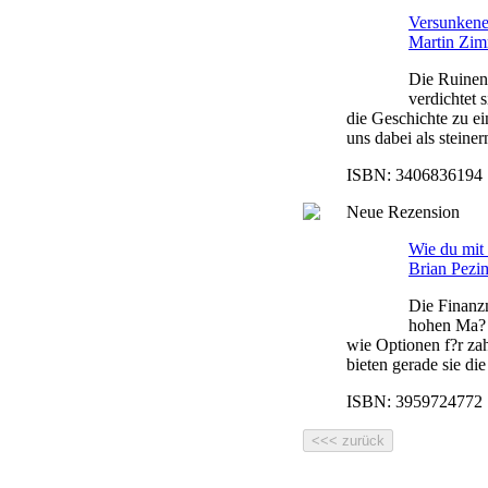
Versunkene 
Martin Zi
Die Ruinen 
verdichtet
die Geschichte zu e
uns dabei als steine
ISBN: 3406836194 |
Neue Rezension
Wie du mit 
Brian Pezi
Die Finanzm
hohen Ma? 
wie Optionen f?r za
bieten gerade sie die
ISBN: 3959724772 |