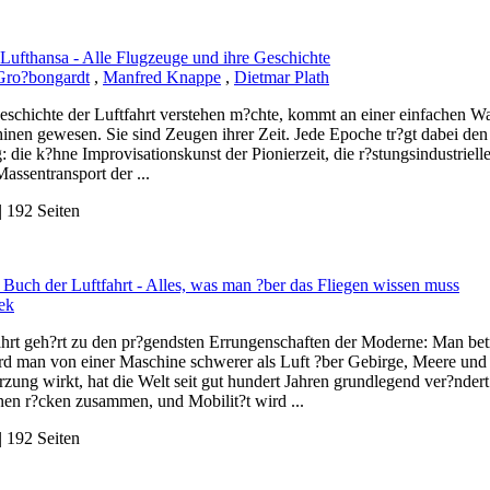
 Lufthansa - Alle Flugzeuge und ihre Geschichte
Gro?bongardt
,
Manfred Knappe
,
Dietmar Plath
eschichte der Luftfahrt verstehen m?chte, kommt an einer einfachen Wa
inen gewesen. Sie sind Zeugen ihrer Zeit. Jede Epoche tr?gt dabei den
: die k?hne Improvisationskunst der Pionierzeit, die r?stungsindustriel
Massentransport der ...
 192 Seiten
 Buch der Luftfahrt - Alles, was man ?ber das Fliegen wissen muss
ek
ahrt geh?rt zu den pr?gendsten Errungenschaften der Moderne: Man betr
rd man von einer Maschine schwerer als Luft ?ber Gebirge, Meere und
rzung wirkt, hat die Welt seit gut hundert Jahren grundlegend ver?nde
nen r?cken zusammen, und Mobilit?t wird ...
 192 Seiten