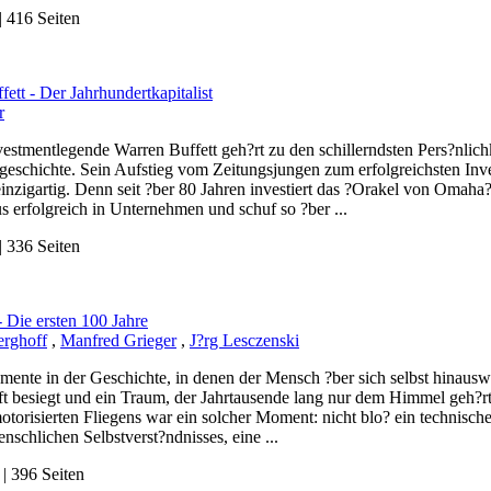
 416 Seiten
ett - Der Jahrhundertkapitalist
r
estmentlegende Warren Buffett geh?rt zu den schillerndsten Pers?nlic
geschichte. Sein Aufstieg vom Zeitungsjungen zum erfolgreichsten Inves
inzigartig. Denn seit ?ber 80 Jahren investiert das ?Orakel von Omah
s erfolgreich in Unternehmen und schuf so ?ber ...
 336 Seiten
- Die ersten 100 Jahre
erghoff
,
Manfred Grieger
,
J?rg Lesczenski
mente in der Geschichte, in denen der Mensch ?ber sich selbst hinausw
t besiegt und ein Traum, der Jahrtausende lang nur dem Himmel geh?rte,
torisierten Fliegens war ein solcher Moment: nicht blo? ein technisch
nschlichen Selbstverst?ndnisses, eine ...
 396 Seiten