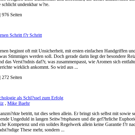
e schlicht undenkbar w?re.
 976 Seiten
nen Schritt f?r Schritt
nen beginnt oft mit Unsicherheit, mit ersten einfachen Handgriffen un
twas Stimmiges werden soll. Doch gerade darin liegt der besondere Rei
und das Verst?ndnis daf?r, was zusammenpasst, wie Aromen sich entfalt
richte wirklich ankommt. So wird aus ...
 272 Seiten
hologie als Schl?ssel zum Erfolg
iz
,
Mike Baehr
anzm?rkte betritt, tut dies selten allein. Er bringt sich selbst mit sowie
hende Ungeduld in langen Seitw?rtsphasen und die gef?hrliche Euphorie
che Kompetenz und ein solides Regelwerk allein keine Garantie f?r nach
dst?ndige These mehr, sondern ...