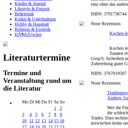
Kinder & Jugend
eine ohne das ander
Lifestyle & Freizeit
ISBN: 3791736744 |
Belletristik
Kultur & Unterhaltung
Neue Rezension
Hobby & Haushalt
Religion & Esoterik
Kochen ler
HÃ¶rbÃ¼cher
-
Kochen ler
Zutaten e
Literaturtermine
Gesp?r, Sicherheit 
Zubereitung guter Ge
Termine und
ISBN: 3767019507 |
Veranstaltung rund um
Neue Rezension
die Literatur
Tradingpsyc
Andrew Az
Mo
Di
Mi
Do
Fr
Sa
So
Wer die Fin
1
2
die schleic
3
4
5
6
7
8
9
Trades. Dass technis
10
11
12
13
14
15
16
inzwischen keine ran
17
18
19
20
21
22
23