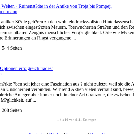
Welten - Ruinenst?dte in der Antike von Troja bis Pompeji
mmermann
antiker St?dte geh?ren zu den wohl eindrucksvollsten Hinterlassensch
 sich zwischen eingest?rzten Mauern, ?berwucherten Stra?en und den 
inem sichtbaren Zeugnis menschlicher Verg?nglichkeit. Orte wie Myken
rne Erinnerungen an l?ngst vergangene ...
 544 Seiten
Optionen erfolgreich tradest
m
?rkte ?ben seit jeher eine Faszination aus ? nicht zuletzt, weil sie di
an Unsicherheit verbinden. W?hrend Aktien vielen vertraut sind, bewe
hlreiche Anleger aber immer noch in einer Art Grauzone, die zwischen 
 M?glichkeit, auf ...
 208 Seiten
1
bis
10
von
9111
Einträgen