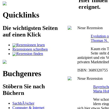
Hier finden 
ereignet.
Quicklinks
Die wichtigsten Seiten
Neue Rezension
auf einen Klick
Evolution o
Thomas N.
Rezensionen lesen
Kaum ein Te
Rezensionen schreiben
Seite steht
Rezension finden
antizipiert und ein 
privaten Marktteilneh
ISBN: 3689320755 |
Buchgenres
Neue Rezension
Stöbern Sie nach
Bayerisc
Maria Ho
Büchern
Wer schon
SachbÃ¼cher
ldern eing
Computer & Internet
sich hier etwas Selt