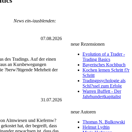
itics
News ein-/ausblenden:
07.08.2026
neue Rezensionen
Evolution of a Trader -
as des Tradings. Auf der einen
Trading Basics
heraus an Kursbewegungen
Bayerisches Kochbuch
die ?berw?ltigende Mehrheit der
Kochen lernen Schritt f?r
Schritt
Tradingpsychologie als
Schl?ssel zum Erfolg
Warren Buffett - Der
Jahrhundertkapitalist
31.07.2026
neue Autoren
t von Almwiesen und Kiefernw?
Thomas N. Bulkowski
ekostet hat, der begreift, dass
Helmut Lydtin
einander gewachsen ist, dass das