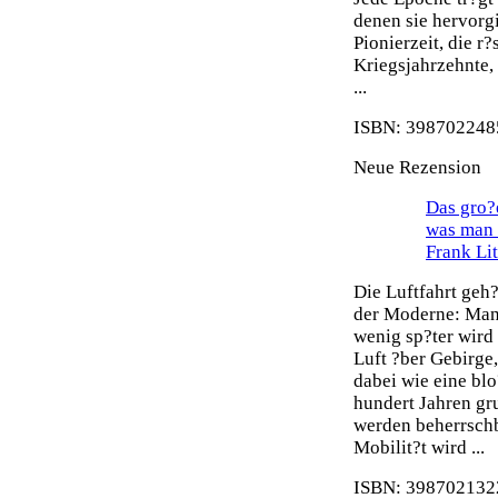
denen sie hervorg
Pionierzeit, die r
Kriegsjahrzehnte,
...
ISBN: 3987022485
Neue Rezension
Das gro?e
was man 
Frank Li
Die Luftfahrt geh
der Moderne: Man 
wenig sp?ter wird
Luft ?ber Gebirge
dabei wie eine blo
hundert Jahren gr
werden beherrsch
Mobilit?t wird ...
ISBN: 3987021322