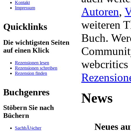
Kontakt
Impressum
Autoren
,
V
weiteren 
Quicklinks
Buch. Werd
Die wichtigsten Seiten
Community
auf einen Klick
webcritic
Rezensionen lesen
Rezensionen schreiben
Rezension finden
Rezension
Buchgenres
News
Stöbern Sie nach
Büchern
Neues au
SachbÃ¼cher