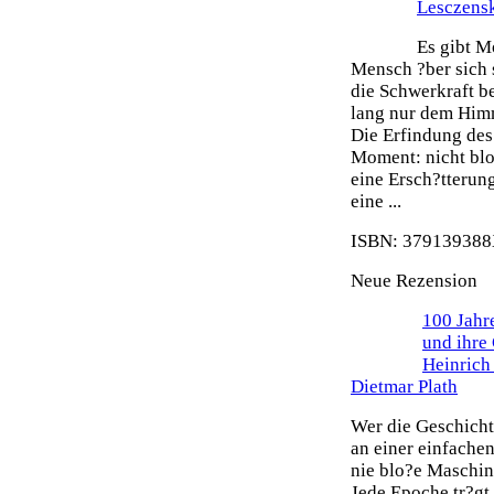
Lesczens
Es gibt M
Mensch ?ber sich 
die Schwerkraft b
lang nur dem Himm
Die Erfindung des 
Moment: nicht blo
eine Ersch?tterun
eine ...
ISBN: 379139388X
Neue Rezension
100 Jahr
und ihre
Heinrich
Dietmar Plath
Wer die Geschicht
an einer einfache
nie blo?e Maschin
Jede Epoche tr?gt