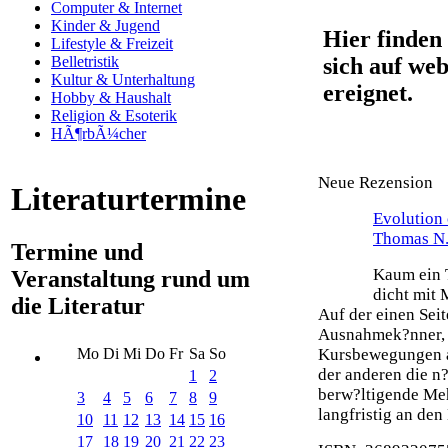
Computer & Internet
Kinder & Jugend
Hier finden 
Lifestyle & Freizeit
sich auf web
Belletristik
Kultur & Unterhaltung
ereignet.
Hobby & Haushalt
Religion & Esoterik
HÃ¶rbÃ¼cher
Neue Rezension
Literaturtermine
Evolution 
Thomas N.
Termine und
Kaum ein T
Veranstaltung rund um
dicht mit 
die Literatur
Auf der einen Seit
Ausnahmek?nner, 
Kursbewegungen an
Mo
Di
Mi
Do
Fr
Sa
So
der anderen die n?
1
2
berw?ltigende Meh
3
4
5
6
7
8
9
langfristig an den 
10
11
12
13
14
15
16
17
18
19
20
21
22
23