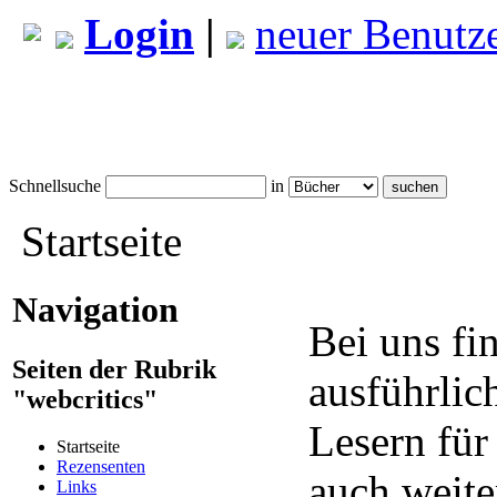
Login
|
neuer Benutz
Schnellsuche
in
Startseite
Navigation
Bei uns fi
Seiten der Rubrik
ausführlic
"webcritics"
Lesern für
Startseite
Rezensenten
auch weite
Links