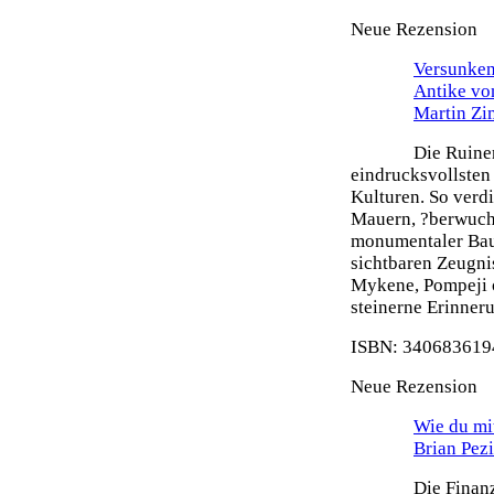
Neue Rezension
Versunken
Antike vo
Martin Z
Die Ruine
eindrucksvollsten
Kulturen. So verdi
Mauern, ?berwuch
monumentaler Bau
sichtbaren Zeugni
Mykene, Pompeji o
steinerne Erinneru
ISBN: 3406836194
Neue Rezension
Wie du mit
Brian Pez
Die Finanz