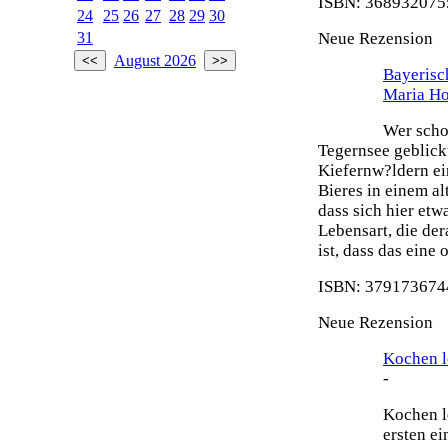
ISBN: 3689320755
24
25
26
27
28
29
30
Neue Rezension
31
August 2026
Bayeris
Maria H
Wer scho
Tegernsee geblick
Kiefernw?ldern ei
Bieres in einem al
dass sich hier etw
Lebensart, die de
ist, dass das eine
ISBN: 3791736744
Neue Rezension
Kochen le
-
Kochen le
ersten e