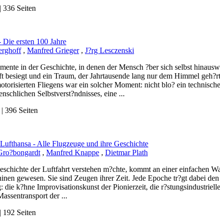
 336 Seiten
- Die ersten 100 Jahre
erghoff
,
Manfred Grieger
,
J?rg Lesczenski
mente in der Geschichte, in denen der Mensch ?ber sich selbst hinausw
t besiegt und ein Traum, der Jahrtausende lang nur dem Himmel geh?rte,
torisierten Fliegens war ein solcher Moment: nicht blo? ein technisch
nschlichen Selbstverst?ndnisses, eine ...
 396 Seiten
 Lufthansa - Alle Flugzeuge und ihre Geschichte
Gro?bongardt
,
Manfred Knappe
,
Dietmar Plath
eschichte der Luftfahrt verstehen m?chte, kommt an einer einfachen Wa
inen gewesen. Sie sind Zeugen ihrer Zeit. Jede Epoche tr?gt dabei den
: die k?hne Improvisationskunst der Pionierzeit, die r?stungsindustriel
Massentransport der ...
 192 Seiten