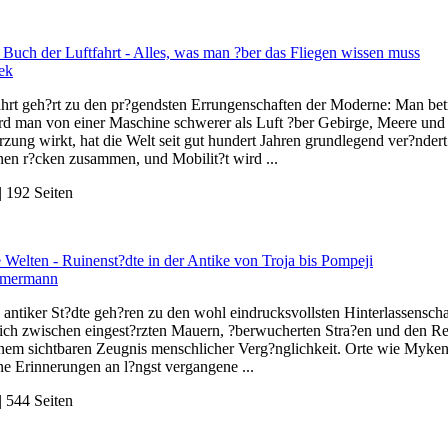
 Buch der Luftfahrt - Alles, was man ?ber das Fliegen wissen muss
ek
ahrt geh?rt zu den pr?gendsten Errungenschaften der Moderne: Man betr
rd man von einer Maschine schwerer als Luft ?ber Gebirge, Meere und
rzung wirkt, hat die Welt seit gut hundert Jahren grundlegend ver?nde
nen r?cken zusammen, und Mobilit?t wird ...
 192 Seiten
Welten - Ruinenst?dte in der Antike von Troja bis Pompeji
mmermann
antiker St?dte geh?ren zu den wohl eindrucksvollsten Hinterlassensch
 sich zwischen eingest?rzten Mauern, ?berwucherten Stra?en und den 
inem sichtbaren Zeugnis menschlicher Verg?nglichkeit. Orte wie Myken
rne Erinnerungen an l?ngst vergangene ...
 544 Seiten