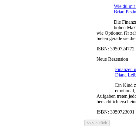
Wie du mit 
Brian Pezi
Die Finanzm
hohen Ma? 
wie Optionen f?r za
bieten gerade sie die
ISBN: 3959724772 |
Neue Rezension
Finanzen 
Diana Lei
Ein Kind z
emotional,
Aufgaben treten jedo
bersichtlich erschein
ISBN: 3959723091 |