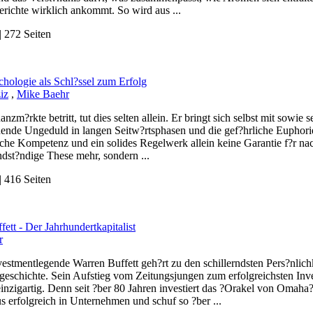
richte wirklich ankommt. So wird aus ...
 272 Seiten
hologie als Schl?ssel zum Erfolg
iz
,
Mike Baehr
anzm?rkte betritt, tut dies selten allein. Er bringt sich selbst mit sowie
hende Ungeduld in langen Seitw?rtsphasen und die gef?hrliche Euphorie
che Kompetenz und ein solides Regelwerk allein keine Garantie f?r nach
dst?ndige These mehr, sondern ...
 416 Seiten
ett - Der Jahrhundertkapitalist
r
estmentlegende Warren Buffett geh?rt zu den schillerndsten Pers?nlic
geschichte. Sein Aufstieg vom Zeitungsjungen zum erfolgreichsten Inves
inzigartig. Denn seit ?ber 80 Jahren investiert das ?Orakel von Omah
s erfolgreich in Unternehmen und schuf so ?ber ...