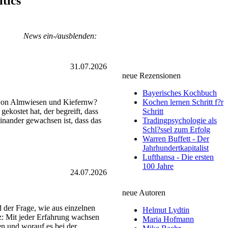
itics
News ein-/ausblenden:
31.07.2026
neue Rezensionen
Bayerisches Kochbuch
t von Almwiesen und Kiefernw?
Kochen lernen Schritt f?r
ekostet hat, der begreift, dass
Schritt
einander gewachsen ist, dass das
Tradingpsychologie als
Schl?ssel zum Erfolg
Warren Buffett - Der
Jahrhundertkapitalist
Lufthansa - Die ersten
100 Jahre
24.07.2026
neue Autoren
d der Frage, wie aus einzelnen
Helmut Lydtin
z: Mit jeder Erfahrung wachsen
Maria Hofmann
en und worauf es bei der