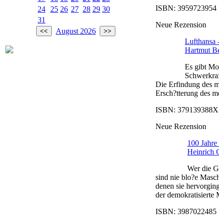
ISBN: 3959723954 |
24
25
26
27
28
29
30
31
Neue Rezension
August 2026
Lufthansa 
Hartmut B
Es gibt Mo
Schwerkraf
Die Erfindung des mo
Ersch?tterung des me
ISBN: 379139388X |
Neue Rezension
100 Jahre
Heinrich 
Wer die G
sind nie blo?e Masch
denen sie hervorging
der demokratisierte 
ISBN: 3987022485 |