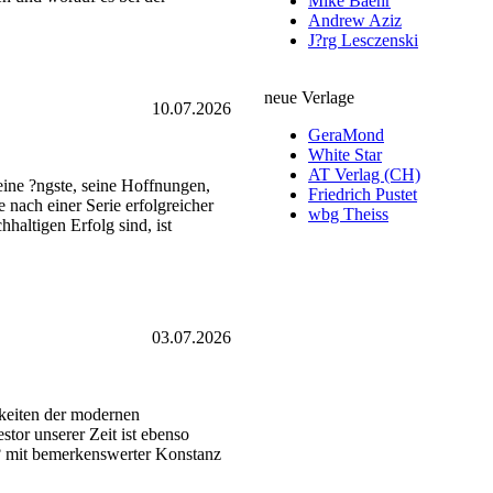
Mike Baehr
Andrew Aziz
J?rg Lesczenski
neue Verlage
10.07.2026
GeraMond
White Star
AT Verlag (CH)
 seine ?ngste, seine Hoffnungen,
Friedrich Pustet
 nach einer Serie erfolgreicher
wbg Theiss
haltigen Erfolg sind, ist
03.07.2026
hkeiten der modernen
tor unserer Zeit ist ebenso
a? mit bemerkenswerter Konstanz