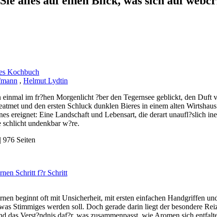
Sie alles auf einen Blick, was sich auf webcr
hes Kochbuch
fmann
,
Helmut Lydtin
 einmal im fr?hen Morgenlicht ?ber den Tegernsee geblickt, den Duf
eatmet und den ersten Schluck dunklen Bieres in einem alten Wirtshaus g
enes ereignet: Eine Landschaft und Lebensart, die derart unaufl?slich in
e schlicht undenkbar w?re.
 976 Seiten
nen Schritt f?r Schritt
nen beginnt oft mit Unsicherheit, mit ersten einfachen Handgriffen un
twas Stimmiges werden soll. Doch gerade darin liegt der besondere Rei
und das Verst?ndnis daf?r, was zusammenpasst, wie Aromen sich entfalt