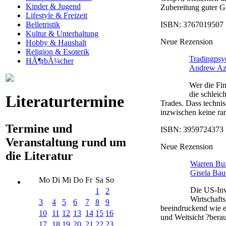
Kinder & Jugend
Zubereitung guter Ge
Lifestyle & Freizeit
ISBN: 3767019507 |
Belletristik
Kultur & Unterhaltung
Neue Rezension
Hobby & Haushalt
Religion & Esoterik
Tradingpsyc
HÃ¶rbÃ¼cher
Andrew Az
Wer die Fin
die schleic
Literaturtermine
Trades. Dass technis
inzwischen keine ran
Termine und
ISBN: 3959724373 |
Veranstaltung rund um
Neue Rezension
die Literatur
Warren Buff
Gisela Bau
Mo
Di
Mi
Do
Fr
Sa
So
Die US-Inv
1
2
Wirtschafts
3
4
5
6
7
8
9
beeindruckend wie e
10
11
12
13
14
15
16
und Weitsicht ?berau
17
18
19
20
21
22
23