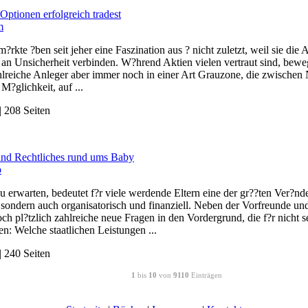
Optionen erfolgreich tradest
m
?rkte ?ben seit jeher eine Faszination aus ? nicht zuletzt, weil sie di
an Unsicherheit verbinden. W?hrend Aktien vielen vertraut sind, bewe
hlreiche Anleger aber immer noch in einer Art Grauzone, die zwischen 
 M?glichkeit, auf ...
 208 Seiten
und Rechtliches rund ums Baby
b
u erwarten, bedeutet f?r viele werdende Eltern eine der gr??ten Ver?nd
 sondern auch organisatorisch und finanziell. Neben der Vorfreunde u
ch pl?tzlich zahlreiche neue Fragen in den Vordergrund, die f?r nicht 
en: Welche staatlichen Leistungen ...
 240 Seiten
1
bis
10
von
9110
Einträgen