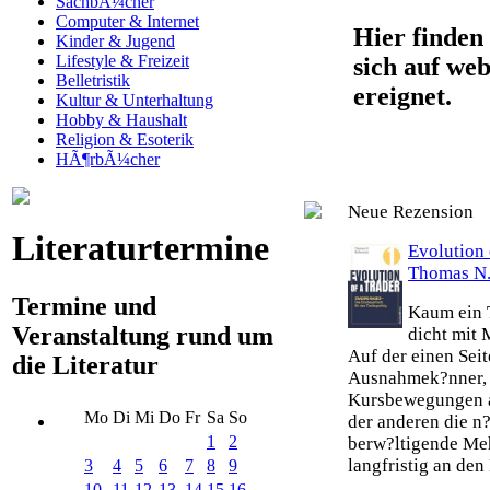
SachbÃ¼cher
Computer & Internet
Hier finden 
Kinder & Jugend
Lifestyle & Freizeit
sich auf web
Belletristik
ereignet.
Kultur & Unterhaltung
Hobby & Haushalt
Religion & Esoterik
HÃ¶rbÃ¼cher
Neue Rezension
Literaturtermine
Evolution 
Thomas N.
Termine und
Kaum ein T
Veranstaltung rund um
dicht mit 
Auf der einen Seit
die Literatur
Ausnahmek?nner, 
Kursbewegungen an
Mo
Di
Mi
Do
Fr
Sa
So
der anderen die n?
1
2
berw?ltigende Meh
langfristig an den 
3
4
5
6
7
8
9
10
11
12
13
14
15
16