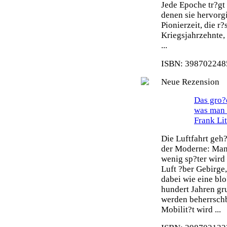
Jede Epoche tr?gt
denen sie hervorg
Pionierzeit, die r
Kriegsjahrzehnte,
...
ISBN: 3987022485
Neue Rezension
Das gro?e
was man 
Frank Li
Die Luftfahrt geh
der Moderne: Man 
wenig sp?ter wird
Luft ?ber Gebirge
dabei wie eine blo
hundert Jahren gr
werden beherrsch
Mobilit?t wird ...