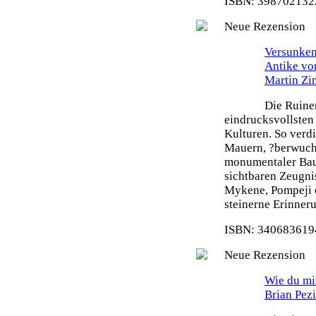
ISBN: 3987021322
Neue Rezension
Versunken
Antike vo
Martin Z
Die Ruine
eindrucksvollsten
Kulturen. So verdi
Mauern, ?berwuch
monumentaler Bau
sichtbaren Zeugni
Mykene, Pompeji o
steinerne Erinneru
ISBN: 3406836194
Neue Rezension
Wie du mit
Brian Pez