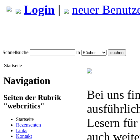
Login
|
neuer Benutz
Schnellsuche
in
Startseite
Navigation
Bei uns fi
Seiten der Rubrik
"webcritics"
ausführlic
Lesern für
Startseite
Rezensenten
Links
auch weite
Kontakt