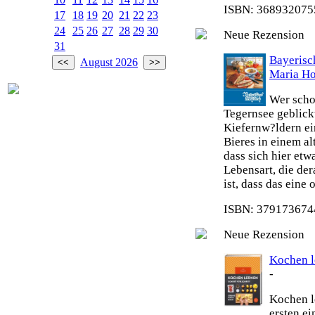
ISBN: 3689320755
17
18
19
20
21
22
23
24
25
26
27
28
29
30
Neue Rezension
31
Bayeris
August 2026
Maria H
Wer scho
Tegernsee geblick
Kiefernw?ldern ei
Bieres in einem al
dass sich hier etw
Lebensart, die de
ist, dass das eine
ISBN: 3791736744
Neue Rezension
Kochen le
-
Kochen le
ersten e