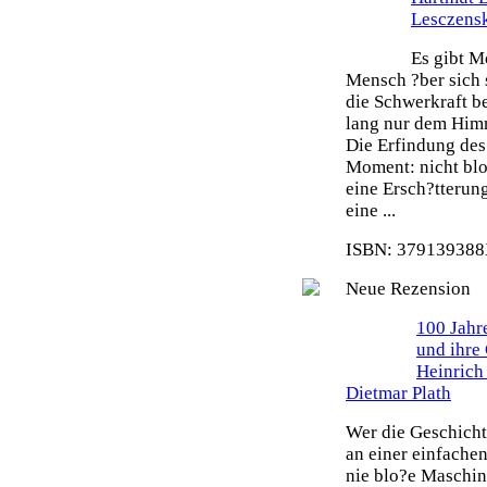
Lesczens
Es gibt M
Mensch ?ber sich 
die Schwerkraft b
lang nur dem Himm
Die Erfindung des 
Moment: nicht blo
eine Ersch?tterun
eine ...
ISBN: 379139388X
Neue Rezension
100 Jahr
und ihre
Heinrich
Dietmar Plath
Wer die Geschicht
an einer einfache
nie blo?e Maschin