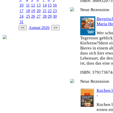
ISBN: 3689320755
10
11
12
13
14
15
16
Neue Rezension
17
18
19
20
21
22
23
24
25
26
27
28
29
30
Bayeris
31
Maria H
August 2026
Wer scho
Tegernsee geblick
Kiefernw?ldern ei
Bieres in einem al
dass sich hier etw
Lebensart, die de
ist, dass das eine
ISBN: 3791736744
Neue Rezension
Kochen le
-
Kochen le
ersten e