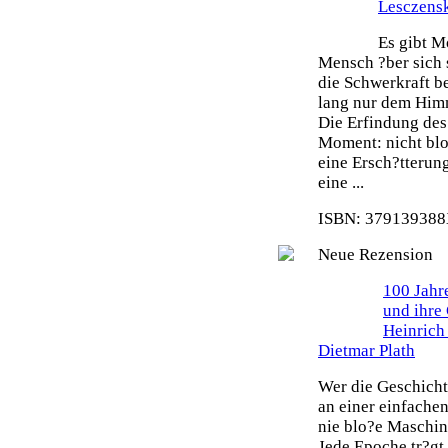
Lesczens
Es gibt M
Mensch ?ber sich 
die Schwerkraft b
lang nur dem Himm
Die Erfindung des 
Moment: nicht blo
eine Ersch?tterun
eine ...
ISBN: 379139388X
Neue Rezension
100 Jahr
und ihre
Heinrich
Dietmar Plath
Wer die Geschicht
an einer einfache
nie blo?e Maschin
Jede Epoche tr?gt