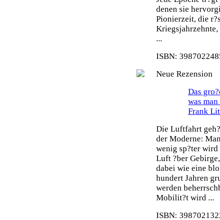
denen sie hervorg
Pionierzeit, die r
Kriegsjahrzehnte,
...
ISBN: 3987022485
Neue Rezension
Das gro?e
was man 
Frank Li
Die Luftfahrt geh
der Moderne: Man 
wenig sp?ter wird
Luft ?ber Gebirge
dabei wie eine blo
hundert Jahren gr
werden beherrsch
Mobilit?t wird ...
ISBN: 3987021322