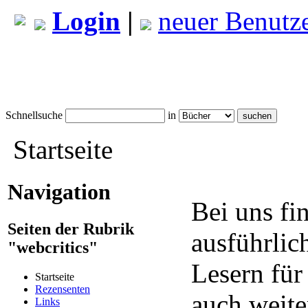
Login
|
neuer Benutz
Schnellsuche
in
Startseite
Navigation
Bei uns fi
Seiten der Rubrik
ausführlic
"webcritics"
Lesern für
Startseite
Rezensenten
auch weite
Links