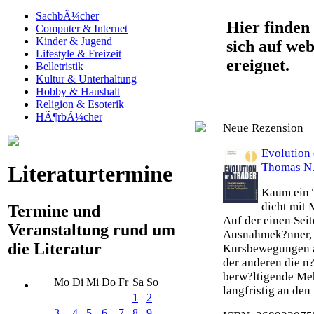
SachbÃ¼cher
Hier finden 
Computer & Internet
Kinder & Jugend
sich auf web
Lifestyle & Freizeit
ereignet.
Belletristik
Kultur & Unterhaltung
Hobby & Haushalt
Religion & Esoterik
HÃ¶rbÃ¼cher
Neue Rezension
Evolution 
Thomas N.
Literaturtermine
Kaum ein T
dicht mit 
Termine und
Auf der einen Seit
Veranstaltung rund um
Ausnahmek?nner, 
die Literatur
Kursbewegungen an
der anderen die n?
berw?ltigende Meh
Mo
Di
Mi
Do
Fr
Sa
So
langfristig an den 
1
2
3
4
5
6
7
8
9