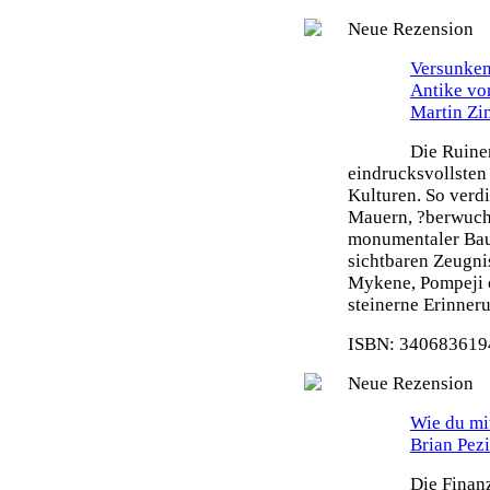
Neue Rezension
Versunken
Antike vo
Martin Z
Die Ruine
eindrucksvollsten
Kulturen. So verdi
Mauern, ?berwuch
monumentaler Bau
sichtbaren Zeugni
Mykene, Pompeji o
steinerne Erinneru
ISBN: 3406836194
Neue Rezension
Wie du mit
Brian Pez
Die Finanz