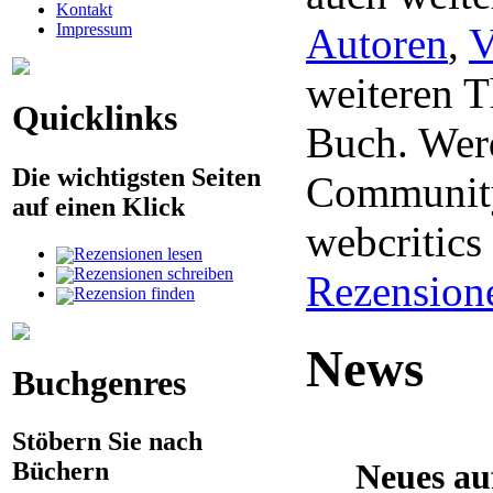
Kontakt
Impressum
Autoren
,
V
weiteren 
Quicklinks
Buch. Werd
Die wichtigsten Seiten
Community
auf einen Klick
webcritic
Rezensionen lesen
Rezensionen schreiben
Rezension
Rezension finden
News
Buchgenres
Stöbern Sie nach
Neues au
Büchern