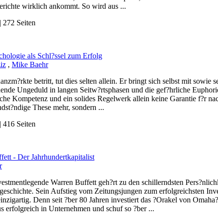
richte wirklich ankommt. So wird aus ...
 272 Seiten
hologie als Schl?ssel zum Erfolg
iz
,
Mike Baehr
anzm?rkte betritt, tut dies selten allein. Er bringt sich selbst mit sowie
hende Ungeduld in langen Seitw?rtsphasen und die gef?hrliche Euphorie
che Kompetenz und ein solides Regelwerk allein keine Garantie f?r nach
dst?ndige These mehr, sondern ...
 416 Seiten
ett - Der Jahrhundertkapitalist
r
estmentlegende Warren Buffett geh?rt zu den schillerndsten Pers?nlic
geschichte. Sein Aufstieg vom Zeitungsjungen zum erfolgreichsten Inves
inzigartig. Denn seit ?ber 80 Jahren investiert das ?Orakel von Omah
s erfolgreich in Unternehmen und schuf so ?ber ...