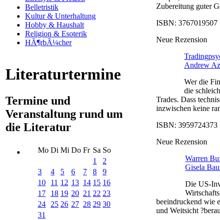
Zubereitung guter Ge
Belletristik
Kultur & Unterhaltung
ISBN: 3767019507 |
Hobby & Haushalt
Religion & Esoterik
Neue Rezension
HÃ¶rbÃ¼cher
Tradingpsyc
Andrew Az
Literaturtermine
Wer die Fin
die schleic
Termine und
Trades. Dass technis
inzwischen keine ran
Veranstaltung rund um
die Literatur
ISBN: 3959724373 |
Neue Rezension
Mo
Di
Mi
Do
Fr
Sa
So
Warren Buff
1
2
Gisela Bau
3
4
5
6
7
8
9
10
11
12
13
14
15
16
Die US-Inv
Wirtschafts
17
18
19
20
21
22
23
beeindruckend wie e
24
25
26
27
28
29
30
und Weitsicht ?berau
31