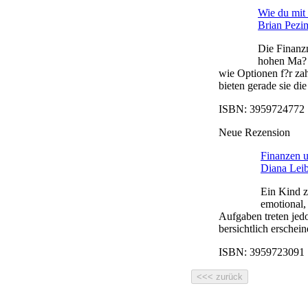
Wie du mit 
Brian Pezi
Die Finanzm
hohen Ma? 
wie Optionen f?r za
bieten gerade sie die
ISBN: 3959724772 |
Neue Rezension
Finanzen 
Diana Lei
Ein Kind z
emotional,
Aufgaben treten jedo
bersichtlich erschein
ISBN: 3959723091 |