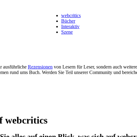
webcritics
Bücher
Interaktiv
Szene
ur ausführliche
Rezensionen
von Lesern für Leser, sondern auch weiter
men rund ums Buch. Werden Sie Teil unserer Community und bereich
f webcritics
Sie alles auf einen Blick, was sich auf webcr