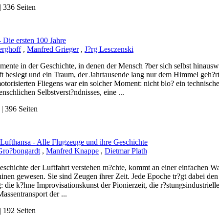
 336 Seiten
- Die ersten 100 Jahre
erghoff
,
Manfred Grieger
,
J?rg Lesczenski
mente in der Geschichte, in denen der Mensch ?ber sich selbst hinausw
t besiegt und ein Traum, der Jahrtausende lang nur dem Himmel geh?rte,
torisierten Fliegens war ein solcher Moment: nicht blo? ein technisch
nschlichen Selbstverst?ndnisses, eine ...
 396 Seiten
 Lufthansa - Alle Flugzeuge und ihre Geschichte
Gro?bongardt
,
Manfred Knappe
,
Dietmar Plath
eschichte der Luftfahrt verstehen m?chte, kommt an einer einfachen Wa
inen gewesen. Sie sind Zeugen ihrer Zeit. Jede Epoche tr?gt dabei den
: die k?hne Improvisationskunst der Pionierzeit, die r?stungsindustriel
Massentransport der ...
 192 Seiten