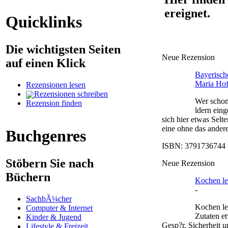
ereignet.
Quicklinks
Die wichtigsten Seiten
Neue Rezension
auf einen Klick
Bayerisc
Maria Ho
Rezensionen lesen
Rezensionen schreiben
Wer schon
Rezension finden
ldern eing
sich hier etwas Selt
eine ohne das ander
Buchgenres
ISBN: 3791736744 |
Stöbern Sie nach
Neue Rezension
Büchern
Kochen ler
-
SachbÃ¼cher
Kochen ler
Computer & Internet
Zutaten e
Kinder & Jugend
Gesp?r, Sicherheit 
Lifestyle & Freizeit