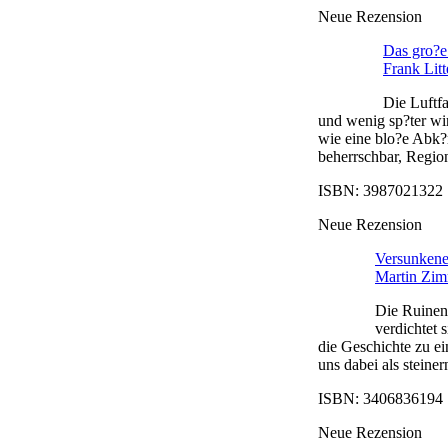
Neue Rezension
Das gro?e
Frank Litt
Die Luftf
und wenig sp?ter wi
wie eine blo?e Abk?
beherrschbar, Regio
ISBN: 3987021322 |
Neue Rezension
Versunkene 
Martin Zi
Die Ruinen 
verdichtet
die Geschichte zu e
uns dabei als steine
ISBN: 3406836194 |
Neue Rezension