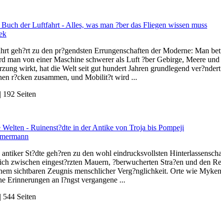
 Buch der Luftfahrt - Alles, was man ?ber das Fliegen wissen muss
ek
ahrt geh?rt zu den pr?gendsten Errungenschaften der Moderne: Man betr
rd man von einer Maschine schwerer als Luft ?ber Gebirge, Meere und
rzung wirkt, hat die Welt seit gut hundert Jahren grundlegend ver?nde
nen r?cken zusammen, und Mobilit?t wird ...
 192 Seiten
Welten - Ruinenst?dte in der Antike von Troja bis Pompeji
mmermann
antiker St?dte geh?ren zu den wohl eindrucksvollsten Hinterlassensch
 sich zwischen eingest?rzten Mauern, ?berwucherten Stra?en und den 
inem sichtbaren Zeugnis menschlicher Verg?nglichkeit. Orte wie Myken
rne Erinnerungen an l?ngst vergangene ...
 544 Seiten