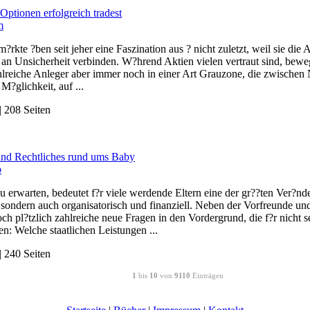
Optionen erfolgreich tradest
m
?rkte ?ben seit jeher eine Faszination aus ? nicht zuletzt, weil sie di
an Unsicherheit verbinden. W?hrend Aktien vielen vertraut sind, bewe
hlreiche Anleger aber immer noch in einer Art Grauzone, die zwischen 
 M?glichkeit, auf ...
 208 Seiten
und Rechtliches rund ums Baby
b
u erwarten, bedeutet f?r viele werdende Eltern eine der gr??ten Ver?nd
 sondern auch organisatorisch und finanziell. Neben der Vorfreunde u
ch pl?tzlich zahlreiche neue Fragen in den Vordergrund, die f?r nicht 
en: Welche staatlichen Leistungen ...
 240 Seiten
1
bis
10
von
9110
Einträgen