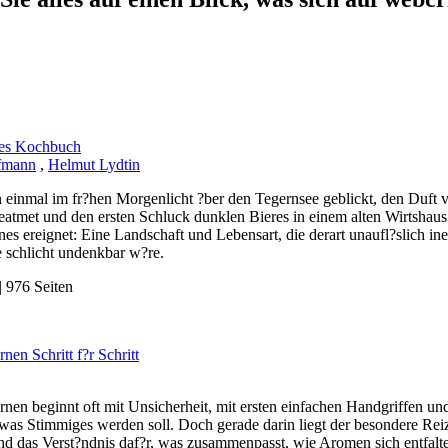
hes Kochbuch
fmann
,
Helmut Lydtin
 einmal im fr?hen Morgenlicht ?ber den Tegernsee geblickt, den Duf
eatmet und den ersten Schluck dunklen Bieres in einem alten Wirtshaus g
enes ereignet: Eine Landschaft und Lebensart, die derart unaufl?slich in
e schlicht undenkbar w?re.
 976 Seiten
nen Schritt f?r Schritt
nen beginnt oft mit Unsicherheit, mit ersten einfachen Handgriffen un
twas Stimmiges werden soll. Doch gerade darin liegt der besondere Rei
und das Verst?ndnis daf?r, was zusammenpasst, wie Aromen sich entfalt