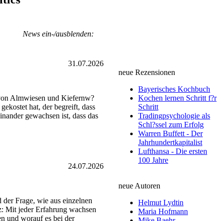
News ein-/ausblenden:
31.07.2026
neue Rezensionen
Bayerisches Kochbuch
t von Almwiesen und Kiefernw?
Kochen lernen Schritt f?r
ekostet hat, der begreift, dass
Schritt
einander gewachsen ist, dass das
Tradingpsychologie als
Schl?ssel zum Erfolg
Warren Buffett - Der
Jahrhundertkapitalist
Lufthansa - Die ersten
100 Jahre
24.07.2026
neue Autoren
d der Frage, wie aus einzelnen
Helmut Lydtin
z: Mit jeder Erfahrung wachsen
Maria Hofmann
en und worauf es bei der
Mike Baehr