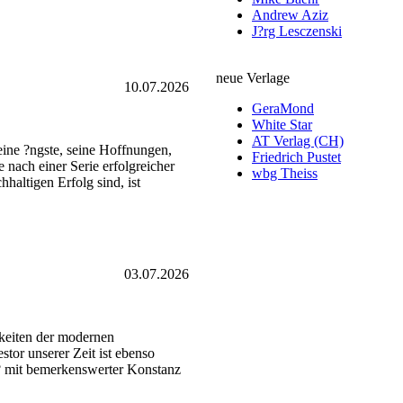
Andrew Aziz
J?rg Lesczenski
neue Verlage
10.07.2026
GeraMond
White Star
AT Verlag (CH)
 seine ?ngste, seine Hoffnungen,
Friedrich Pustet
 nach einer Serie erfolgreicher
wbg Theiss
haltigen Erfolg sind, ist
03.07.2026
hkeiten der modernen
tor unserer Zeit ist ebenso
a? mit bemerkenswerter Konstanz