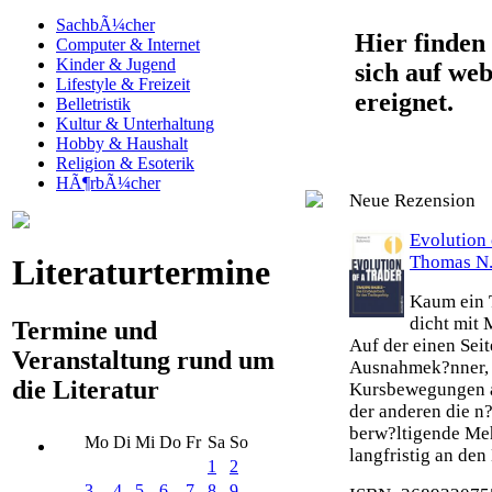
SachbÃ¼cher
Hier finden 
Computer & Internet
Kinder & Jugend
sich auf web
Lifestyle & Freizeit
ereignet.
Belletristik
Kultur & Unterhaltung
Hobby & Haushalt
Religion & Esoterik
HÃ¶rbÃ¼cher
Neue Rezension
Evolution 
Thomas N.
Literaturtermine
Kaum ein T
dicht mit 
Termine und
Auf der einen Seit
Veranstaltung rund um
Ausnahmek?nner, 
die Literatur
Kursbewegungen an
der anderen die n?
berw?ltigende Meh
Mo
Di
Mi
Do
Fr
Sa
So
langfristig an den 
1
2
3
4
5
6
7
8
9