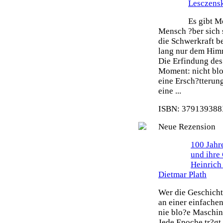
Lesczens
Es gibt M
Mensch ?ber sich 
die Schwerkraft b
lang nur dem Himm
Die Erfindung des 
Moment: nicht blo
eine Ersch?tterun
eine ...
ISBN: 379139388X
Neue Rezension
100 Jahr
und ihre
Heinrich
Dietmar Plath
Wer die Geschicht
an einer einfache
nie blo?e Maschin
Jede Epoche tr?gt