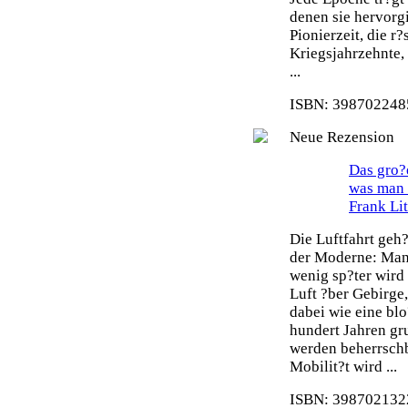
denen sie hervorg
Pionierzeit, die r
Kriegsjahrzehnte,
...
ISBN: 3987022485
Neue Rezension
Das gro?e
was man 
Frank Li
Die Luftfahrt geh
der Moderne: Man 
wenig sp?ter wird
Luft ?ber Gebirge
dabei wie eine blo
hundert Jahren gr
werden beherrsch
Mobilit?t wird ...
ISBN: 3987021322