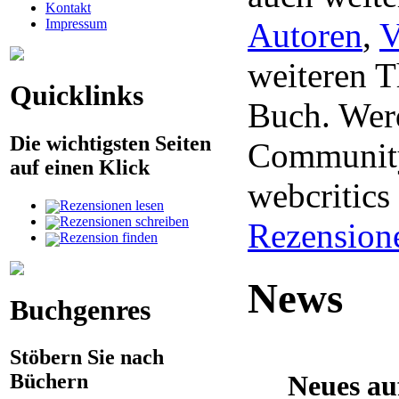
Kontakt
Impressum
Autoren
,
V
weiteren 
Quicklinks
Buch. Werd
Die wichtigsten Seiten
Community
auf einen Klick
webcritic
Rezensionen lesen
Rezensionen schreiben
Rezension
Rezension finden
News
Buchgenres
Stöbern Sie nach
Neues au
Büchern