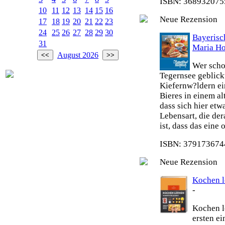
ISBN: 3689320755
10
11
12
13
14
15
16
Neue Rezension
17
18
19
20
21
22
23
24
25
26
27
28
29
30
Bayeris
31
Maria H
August 2026
Wer scho
Tegernsee geblick
Kiefernw?ldern ei
Bieres in einem al
dass sich hier etw
Lebensart, die de
ist, dass das eine
ISBN: 3791736744
Neue Rezension
Kochen le
-
Kochen le
ersten e