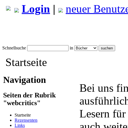
Login
|
neuer Benutz
Schnellsuche
in
Startseite
Navigation
Bei uns fi
Seiten der Rubrik
ausführlic
"webcritics"
Lesern für
Startseite
Rezensenten
auch weite
Links