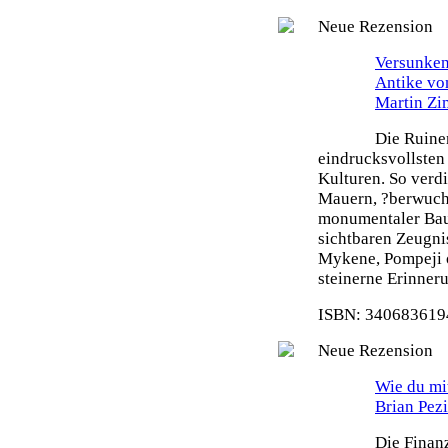
Neue Rezension
Versunken
Antike vo
Martin Z
Die Ruine
eindrucksvollsten
Kulturen. So verdi
Mauern, ?berwuch
monumentaler Bau
sichtbaren Zeugni
Mykene, Pompeji o
steinerne Erinneru
ISBN: 3406836194
Neue Rezension
Wie du mit
Brian Pez
Die Finanz