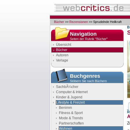
Bücher
>>
Rezensionen
>> Sprudelnde Heilkraft
B
S
Navigation
Seiten der Rubrik "Bücher"
Übersicht
Bücher
Autoren
Verlage
Buchgenres
Stöbern Sie nach Büchern
SachbÃ¼cher
Computer & Internet
Kinder & Jugend
Lifestyle & Freizeit
Benimm
R
Fitness & Sport
A
Mode & Trends
Z
Partnerschaften
Wohnen