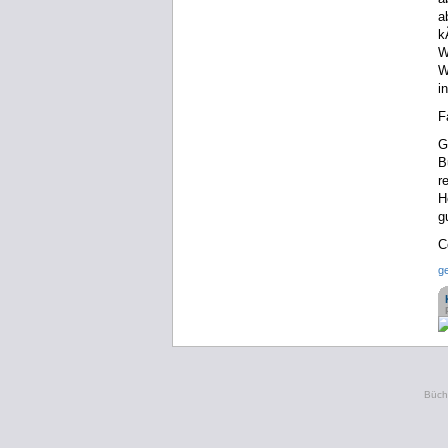
a
k
W
W
i
F
G
B
r
H
g
C
g
Büche