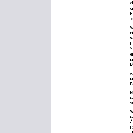
g
e
B
T
W
d
W
B
S
e
u
l
A
u
F
M
d
s
W
d
Ã
R
a