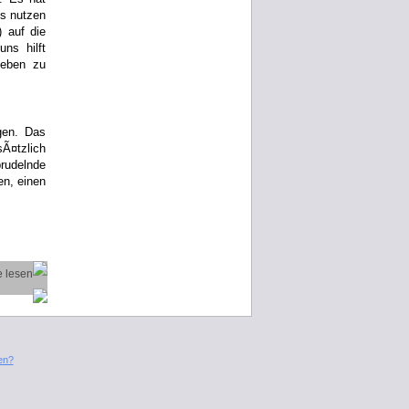
ns nutzen
 auf die
ns hilft
Leben zu
gen. Das
Ã¤tzlich
prudelnde
en, einen
en?