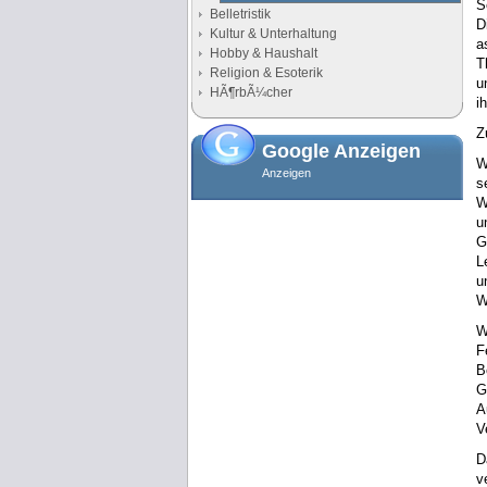
S
Belletristik
D
Kultur & Unterhaltung
a
Hobby & Haushalt
T
Religion & Esoterik
u
HÃ¶rbÃ¼cher
i
Z
Google Anzeigen
W
Anzeigen
s
W
u
G
L
u
W
W
F
B
G
A
V
D
v