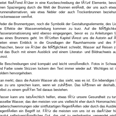
leitet flieÃŸend Ã¼ber in eine Kurzbeschreibung der fÃ¼nf Elemente, bevo
inen Spaziergang durch die Welt der Brunnen einlÃ¤dt, der uns auch etw
runnenalternativen, wie etwa Nebler oder auch Trockenbrunnen beziehu
rockenwasser verrÃ¤t.
eder die Brunnentypen, noch die Symbolik der Gestaltungselemente, des Li
ie Effekte der Wasserverteilung kommen zu kurz. Auf die MÃ¶glichke
asseraromatisierung wird ebenso eingegangen, bevor es zu Anleitungen 
au eines Brunnens geht. Im fÃ¼nften Kapitel lÃ¤sst uns die Autorin auf 
eiten einen Einblick in die Grundlagen der Raumharmonie und des F
rhaschen, bevor sie Ã¼ber die MÃ¶glichkeit schreibt, Wasser auf Reisen z
nd das Buch mit einem Ausblick und einem Literatur- und Bildnachweis au
Ã¤sst.
lle Beschreibungen sind kompakt und leicht verstÃ¤ndlich. Fotos in Schwa
nd Farbe sowie Skizzen lockern den Text immer wieder auf. Wichtiges ist 
eldern hervorgehoben.
an merkt, dass die Autorin Wasser als das sieht, was es ist. Ein lebendiges
as zu uns sprechen kann, wenn wir zuhÃ¶ren. Das kÃ¶nnen wir deshalb, 
elbst zu einem groÃŸen Teil daraus bestehen.
asser kann uns tatsÃ¤chlich helfen, etwas fÃ¼r unsere Gesundheit zu tu
asselbe Wasser, das den meisten von uns vielleicht eher durch Horrornachri
œberschwemmungen oder sintflutartigen RegenfÃ¤llen oder durch das Ausble
egenfÃ¤llen ein Begriff ist. FÃ¼r die meisten von uns ist es darÃ¼ber hi
bsolut selbstverstÃ¤ndliches Gut, das viel zu gedankenlos verwendet wird