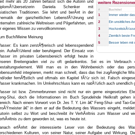
eit mehr als 20 Jahren befasst sich die Autorin und
weitere Rezensione
iplomÃ¼bersetzerin Daniela Schenker mit
#
Buchtitel
siatischen Traditionen. Sie lehrt und berÃ¤t in der
1
Immer wieder da
hematik der ganzheitlichen LebensfÃ¼hrung und
2
Ein unsittliches A
nternahm zahlreiche Weltreisen und Pilgerfahrten, um
hr eigenes Wissen zu vervollkommnen.
3
HochzeitskÃ¼ss
4
Ziemlich beste F
um Buch/Meine Meinung
5
Besser leben mit
asser: Es kann zerstÃ¶rerisch und lebensspendend
ein. AufwÃ¼hlend oder beruhigend. Der Einsatz von
asser im privaten Lebensbereich erfolgt heute in
nseren Breitengraden viel zu oft gedankenlos. Sei es im Verbrauch 
estaltungselement. Will man es in den Wohnbereich oder das pers
ebensumfeld integrieren, merkt man schnell, dass das frei zugÃ¤ngliche Wis
nd/oder fernÃ¶stlich und oftmals ein Kapitel fÃ¼r sich ist. Falsch einges
asser krankmachen. Im Umkehrschluss kann es natÃ¼rlich auch unendlich g
asser ist bzw. Zimmerbrunnen sind nicht nur ein gerne eingesetztes El
eng-Shui, doch die Informationen im Buch Sprudelnde Heilkraft gehen i
ereich. Nach einem Vorwort von Dr. Jes T. Y. Lim â€“ Feng-Shui- und Tao-G
roÃŸmeister â€“ in dem er auf die Bedeutung des Wassers eingeht, meldet 
utorin selbst zu Wort und beschreibt ihr VerhÃ¤ltnis zum Wasser und wi
erhÃ¤ltnis zu dem geworden ist, was es heute ist.
anach erfÃ¤hrt der interessierte Leser von der Bedeutung des Wa
erschiedenen Kulturen, von seiner Natur, seiner Aufgabe und Wirkung. Die