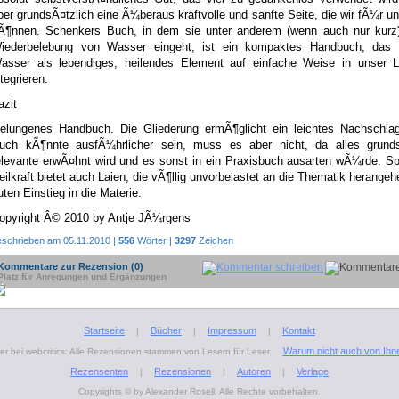
ber grundsÃ¤tzlich eine Ã¼beraus kraftvolle und sanfte Seite, die wir fÃ¼r u
Ã¶nnen. Schenkers Buch, in dem sie unter anderem (wenn auch nur kurz)
iederbelebung von Wasser eingeht, ist ein kompaktes Handbuch, das u
asser als lebendiges, heilendes Element auf einfache Weise in unser 
ntegrieren.
azit
elungenes Handbuch. Die Gliederung ermÃ¶glicht ein leichtes Nachschla
uch kÃ¶nnte ausfÃ¼hrlicher sein, muss es aber nicht, da alles grunds
elevante erwÃ¤hnt wird und es sonst in ein Praxisbuch ausarten wÃ¼rde. S
eilkraft bietet auch Laien, die vÃ¶llig unvorbelastet an die Thematik herangeh
uten Einstieg in die Materie.
opyright Â© 2010 by Antje JÃ¼rgens
eschrieben am 05.11.2010 |
556
Wörter |
3297
Zeichen
Kommentare zur Rezension (0)
Platz für Anregungen und Ergänzungen
Startseite
Bücher
Impressum
Kontakt
|
|
|
Warum nicht auch von Ihn
r bei webcritics: Alle Rezensionen stammen von Lesern für Leser.
Rezensenten
Rezensionen
Autoren
Verlage
|
|
|
Copyrights © by Alexander Rosell. Alle Rechte vorbehalten.