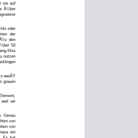
r sie auf
as Ã¼ber
ngsweise
chts oder
iten der
fÃ¼r den
Ã¼ber 50
eng-Shui
u nutzen
sklingen
rz-weiÃŸ
in grauen
 Element,
weil wir
n. Genau
chten von
iben von
naus ein
. Es hat