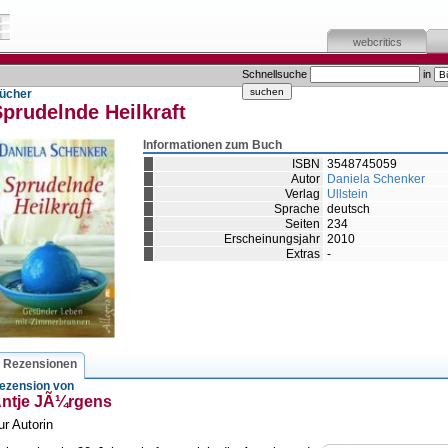
webcritics
Schnellsuche
in
ücher
prudelnde Heilkraft
Informationen zum Buch
ISBN
3548745059
Autor
Daniela Schenker
Verlag
Ullstein
Sprache
deutsch
Seiten
234
Erscheinungsjahr
2010
Extras
-
Rezensionen
ezension von
ntje JÃ¼rgens
ur Autorin