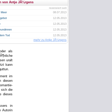
n von Antje JÃ¼rgens
rezensiert seit
s Meer
08.07.2013
ngebot
12.05.2013
e
12.05.2013
reundinnen
12.05.2013
 dem Tod
12.05.2013
mehr zu Antje JÃ¼rgens
oder als
Ã¶nliche
sen uralt
etzt kann
uttun.
ement im
n diesen
eomantie-
sich die
e dieses
ssers in
 Autorin