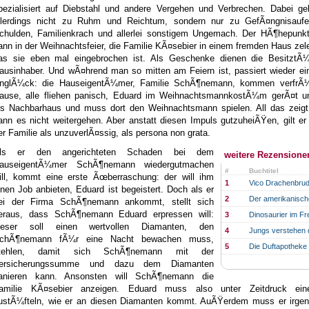
pezialisiert auf Diebstahl und andere Vergehen und Verbrechen. Dabei gel
llerdings nicht zu Ruhm und Reichtum, sondern nur zu GefÃ¤ngnisaufen
chulden, Familienkrach und allerlei sonstigem Ungemach. Der HÃ¶hepunkt
ann in der Weihnachtsfeier, die Familie KÃ¤sebier in einem fremden Haus zeleb
as sie eben mal eingebrochen ist. Als Geschenke dienen die BesitztÃ
ausinhaber. Und wÃ¤hrend man so mitten am Feiern ist, passiert wieder ei
nglÃ¼ck: die HauseigentÃ¼mer, Familie SchÃ¶nemann, kommen verfrÃ
ause, alle fliehen panisch, Eduard im WeihnachtsmannkostÃ¼m gerÃ¤t unfr
ns Nachbarhaus und muss dort den Weihnachtsmann spielen. All das zeigt
ann es nicht weitergehen. Aber anstatt diesen Impuls gutzuheiÃŸen, gilt er 
er Familie als unzuverlÃ¤ssig, als persona non grata.
ls er den angerichteten Schaden bei dem
weitere Rezensione
auseigentÃ¼mer SchÃ¶nemann wiedergutmachen
#
Buchtitel
ill, kommt eine erste Ãœberraschung: der will ihm
1
Vico Drachenbrude
inen Job anbieten, Eduard ist begeistert. Doch als er
2
Der amerikanisch
ei der Firma SchÃ¶nemann ankommt, stellt sich
eraus, dass SchÃ¶nemann Eduard erpressen will:
3
Dinosaurier im Fr
ieser soll einen wertvollen Diamanten, den
4
Jungs verstehen 
chÃ¶nemann fÃ¼r eine Nacht bewachen muss,
5
Die Duftapotheke 
tehlen, damit sich SchÃ¶nemann mit der
ersicherungssumme und dazu dem Diamanten
anieren kann. Ansonsten will SchÃ¶nemann die
amilie KÃ¤sebier anzeigen. Eduard muss also unter Zeitdruck ein
ustÃ¼fteln, wie er an diesen Diamanten kommt. AuÃŸerdem muss er irgen