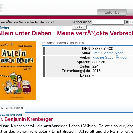
webcritics
Schnellsuche
in
e verrÃ¼ckte Verbrecherfamilie und ich
ücher
llein unter Dieben - Meine verrÃ¼ckte Verbrec
Informationen zum Buch
ISBN
3737351430
Autor
Frank SchmeiÃŸer
Verlag
Fischer SauerlÃ¤nder
Sprache
deutsch
Seiten
224
Erscheinungsjahr
2015
Extras
-
Rezensionen
ezension von
r. Benjamin Krenberger
duard KÃ¤sebier will ein anstÃ¤ndiges Leben fÃ¼hren. So weit so gut, ab
at er das bisher nicht getan? Er ist dreizehn Jahre alt und die Familie KÃ¤s