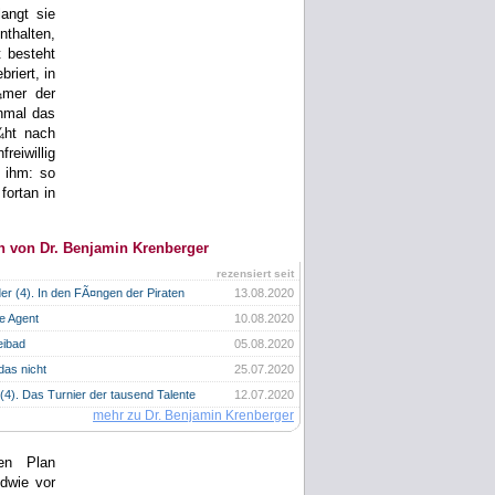
angt sie
thalten,
 besteht
riert, in
¼mer der
nmal das
¼ht nach
eiwillig
 ihm: so
fortan in
n von Dr. Benjamin Krenberger
rezensiert seit
r (4). In den FÃ¤ngen der Piraten
13.08.2020
e Agent
10.08.2020
eibad
05.08.2020
das nicht
25.07.2020
(4). Das Turnier der tausend Talente
12.07.2020
mehr zu Dr. Benjamin Krenberger
en Plan
dwie vor