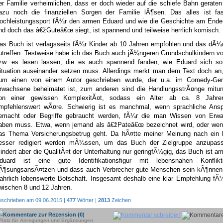
er Familie verheimlichen, dass er doch wieder auf die schiefe Bahn geraten
azu noch die finanziellen Sorgen der Familie lÃ¶sen. Das alles ist fa
ochleistungssport fÃ¼r den armen Eduard und wie die Geschichte am Ende
nd doch das â€žGuteâ€œ siegt, ist spannend und teilweise herrlich komisch.
as Buch ist verlagsseits fÃ¼r Kinder ab 10 Jahren empfohlen und das dÃ¼r
utreffen. Testweise habe ich das Buch auch jÃ¼ngeren Grundschulkindern v
zw. es lesen lassen, die es auch spannend fanden, wie Eduard sich so
ituation auseinander setzen muss. Allerdings merkt man dem Text doch an,
um einen von einem Autor geschrieben wurde, der u.a. im Comedy-Ge
rwachsene beheimatet ist, zum anderen sind die HandlungsstrÃ¤nge mitun
on einer gewissen KomplexitÃ¤t, sodass ein Alter ab ca. 8 Jahre
mpfehlenswert wÃ¤re. Schwierig ist es manchmal, wenn sprachliche Ansp
emacht oder Begriffe gebraucht werden, fÃ¼r die man Wissen von Erw
aben muss. Etwa, wenn jemand als â€žPateâ€œ bezeichnet wird, oder we
as Thema Versicherungsbetrug geht. Da hÃ¤tte meiner Meinung nach ein 
esser redigiert werden mÃ¼ssen, um das Buch der Zielgruppe anzupas
indert aber die QualitÃ¤t der Unterhaltung nur geringfÃ¼gig, das Buch ist 
duard ist eine gute Identifikationsfigur mit lebensnahen Konfli
Ã¶sungsansÃ¤tzen und dass auch Verbrecher gute Menschen sein kÃ¶nnen, 
ahrlich lobenswerte Botschaft. Insgesamt deshalb eine klar Empfehlung fÃ
wischen 8 und 12 Jahren.
eschrieben am 09.06.2015 |
477
Wörter |
2813
Zeichen
Kommentare zur Rezension (0)
Platz für Anregungen und Ergänzungen