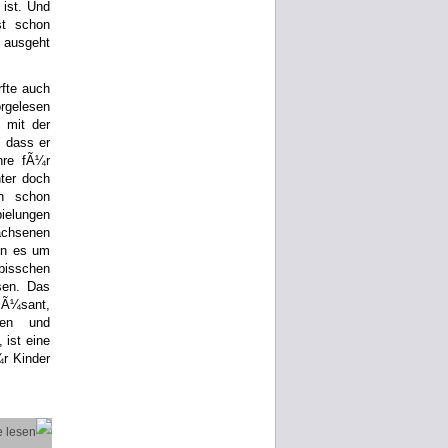
 ist. Und
st schon
 ausgeht
fte auch
orgelesen
 mit der
 dass er
nre fÃ¼r
ter doch
n schon
ielungen
achsenen
nn es um
bisschen
sen. Das
amÃ¼sant,
kten und
ist eine
¼r Kinder