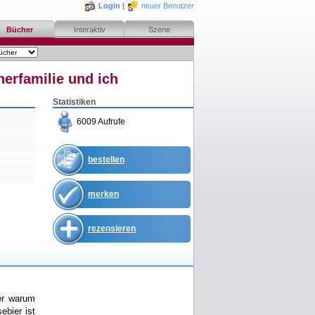
Login
|
neuer Benutzer
Bücher
Interaktiv
Szene
herfamilie und ich
Statistiken
6009 Aufrufe
bestellen
merken
rezensieren
er warum
ebier ist