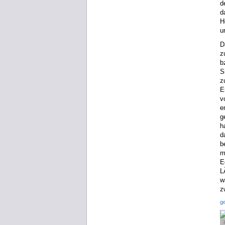
d
d
H
u
D
z
b
S
z
E
v
e
g
h
d
b
m
E
L
w
z
g