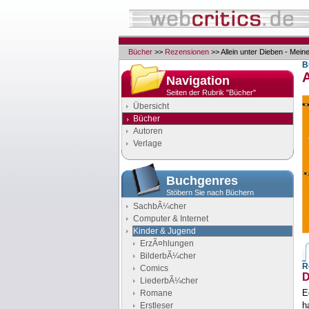
Bücher
>>
Rezensionen
>> Allein unter Dieben - Mein
B
A
Navigation
Seiten der Rubrik "Bücher"
Übersicht
Bücher
Autoren
Verlage
Buchgenres
Stöbern Sie nach Büchern
SachbÃ¼cher
Computer & Internet
Kinder & Jugend
ErzÃ¤hlungen
BilderbÃ¼cher
R
Comics
D
LiederbÃ¼cher
E
Romane
h
Erstleser