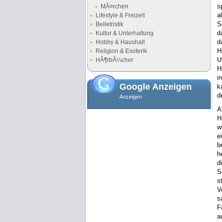
s
MÃ¤rchen
a
Lifestyle & Freizeit
S
Belletristik
d
Kultur & Unterhaltung
d
Hobby & Haushalt
H
Religion & Esoterik
U
HÃ¶rbÃ¼cher
H
i
Google Anzeigen
k
d
Anzeigen
A
H
w
e
b
h
d
S
s
V
s
F
a