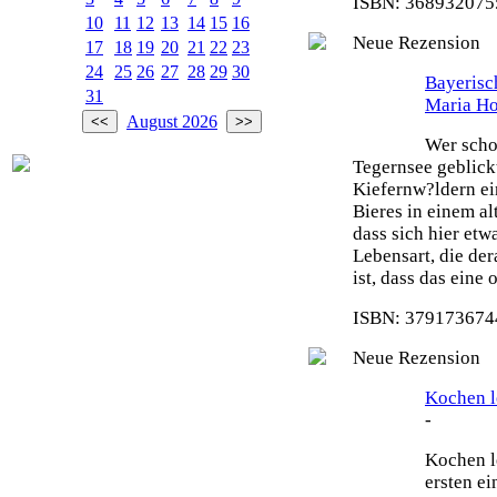
ISBN: 3689320755
10
11
12
13
14
15
16
Neue Rezension
17
18
19
20
21
22
23
24
25
26
27
28
29
30
Bayeris
31
Maria H
August 2026
Wer scho
Tegernsee geblick
Kiefernw?ldern ei
Bieres in einem al
dass sich hier etw
Lebensart, die de
ist, dass das eine
ISBN: 3791736744
Neue Rezension
Kochen le
-
Kochen le
ersten e