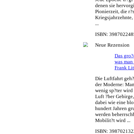
denen sie hervorg
Pionierzeit, die r
Kriegsjahrzehnte,
...
ISBN: 3987022485
Neue Rezension
Das gro?e
was man 
Frank Li
Die Luftfahrt geh
der Moderne: Man 
wenig sp?ter wird
Luft ?ber Gebirge
dabei wie eine blo
hundert Jahren gr
werden beherrsch
Mobilit?t wird ...
ISBN: 3987021322