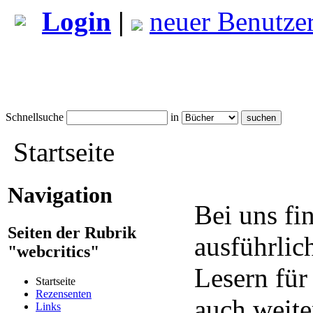
Login
|
neuer Benutze
Schnellsuche
in
Startseite
Navigation
Bei uns fi
Seiten der Rubrik
ausführlic
"webcritics"
Lesern für
Startseite
Rezensenten
auch weite
Links