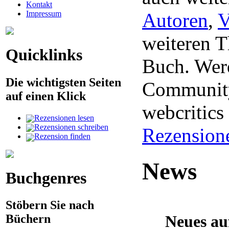
Kontakt
Impressum
Autoren
,
V
weiteren 
Quicklinks
Buch. Werd
Die wichtigsten Seiten
Community
auf einen Klick
webcritic
Rezensionen lesen
Rezensionen schreiben
Rezension
Rezension finden
News
Buchgenres
Stöbern Sie nach
Neues au
Büchern