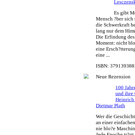
Lesczens
Es gibt M
Mensch ?ber sich 
die Schwerkraft b
lang nur dem Himm
Die Erfindung des 
Moment: nicht blo
eine Ersch?tterun
eine ...
ISBN: 379139388X
Neue Rezension
100 Jahr
und ihre
Heinrich
Dietmar Plath
Wer die Geschicht
an einer einfache
nie blo?e Maschin
Jede Epoche tr?gt