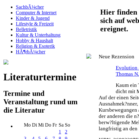
SachbÃ¼cher
Hier finden 
Computer & Internet
Kinder & Jugend
sich auf web
Lifestyle & Freizeit
ereignet.
Belletristik
Kultur & Unterhaltung
Hobby & Haushalt
Religion & Esoterik
HÃ¶rbÃ¼cher
Neue Rezension
Evolution 
Thomas N.
Literaturtermine
Kaum ein T
dicht mit 
Termine und
Auf der einen Seit
Veranstaltung rund um
Ausnahmek?nner, 
die Literatur
Kursbewegungen an
der anderen die n?
berw?ltigende Meh
Mo
Di
Mi
Do
Fr
Sa
So
langfristig an den 
1
2
3
4
5
6
7
8
9