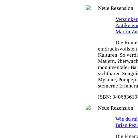
Neue Rezension
Versunken
Antike vo
Martin Z
Die Ruine
eindrucksvollsten
Kulturen. So verdi
Mauern, ?berwuch
monumentaler Bau
sichtbaren Zeugni
Mykene, Pompeji o
steinerne Erinneru
ISBN: 3406836194
Neue Rezension
Wie du mit
Brian Pez
Die Finanz