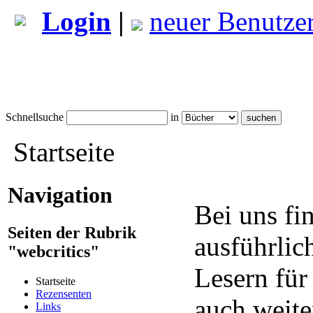
Login
|
neuer Benutze
Schnellsuche
in
Startseite
Navigation
Bei uns fi
Seiten der Rubrik
ausführlic
"webcritics"
Lesern für
Startseite
Rezensenten
auch weite
Links