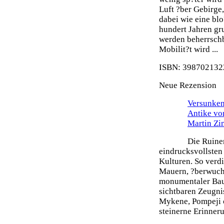
Luft ?ber Gebirge
dabei wie eine blo
hundert Jahren gr
werden beherrsch
Mobilit?t wird ...
ISBN: 3987021322
Neue Rezension
Versunken
Antike vo
Martin Z
Die Ruine
eindrucksvollsten
Kulturen. So verdi
Mauern, ?berwuch
monumentaler Bau
sichtbaren Zeugni
Mykene, Pompeji o
steinerne Erinneru