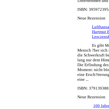
Unternehmen und s
ISBN: 3959723954
Neue Rezension
Lufthansa
Hartmut 
Lesczens
Es gibt M
Mensch ?ber sich 
die Schwerkraft b
lang nur dem Himm
Die Erfindung des 
Moment: nicht blo
eine Ersch?tterun
eine ...
ISBN: 379139388X
Neue Rezension
100 Jahr