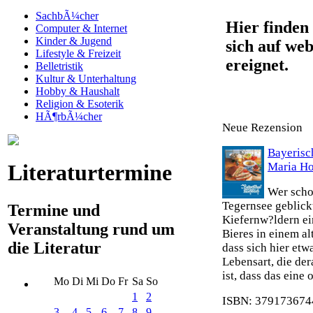
SachbÃ¼cher
Hier finden 
Computer & Internet
Kinder & Jugend
sich auf web
Lifestyle & Freizeit
ereignet.
Belletristik
Kultur & Unterhaltung
Hobby & Haushalt
Religion & Esoterik
HÃ¶rbÃ¼cher
Neue Rezension
Bayeris
Maria H
Literaturtermine
Wer scho
Tegernsee geblick
Termine und
Kiefernw?ldern ei
Veranstaltung rund um
Bieres in einem al
die Literatur
dass sich hier etw
Lebensart, die de
ist, dass das eine
Mo
Di
Mi
Do
Fr
Sa
So
1
2
ISBN: 3791736744
3
4
5
6
7
8
9