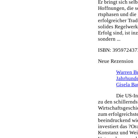
Er bringt sich sel
Hoffnungen, die s
rtsphasen und die 
erfolgreicher Tra
solides Regelwerk 
Erfolg sind, ist i
sondern ...
ISBN: 3959724373
Neue Rezension
Warren Bu
Jahrhunde
Gisela Ba
Die US-In
zu den schillernd
Wirtschaftsgeschi
zum erfolgreichste
beeindruckend wie
investiert das ?O
Konstanz und Weit