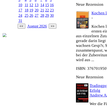
Neue Rezension
10
11
12
13
14
15
16
17
18
19
20
21
22
23
Kochen le
24
25
26
27
28
29
30
-
31
Kochen le
August 2026
ersten e
aus einzelnen Zut
gerade darin liegt
wachsen Gesp?r, S
zusammenpasst, wi
bei der Zubereitu
wird aus ...
ISBN: 3767019507
Neue Rezension
Tradingps
Erfolg
Andrew A
Wer die Fi