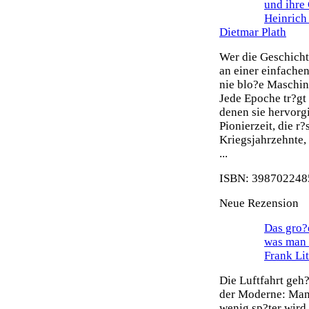
und ihre
Heinrich
Dietmar Plath
Wer die Geschicht
an einer einfache
nie blo?e Maschin
Jede Epoche tr?gt
denen sie hervorg
Pionierzeit, die r
Kriegsjahrzehnte,
...
ISBN: 3987022485
Neue Rezension
Das gro?e
was man 
Frank Li
Die Luftfahrt geh
der Moderne: Man 
wenig sp?ter wird